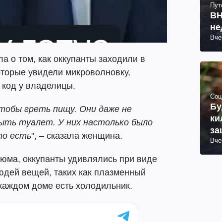
Пут
ВН
не
Вче
а о том, как оккупанты заходили в
оторые увидели микроволновку,
 код у владелицы.
Соц
Бу
чтобы греть пищу. Они даже не
ки
ыть туалет. У них настолько было
за
то есть
", – сказала женщина.
Вче
юма, оккупанты удивлялись при виде
дей вещей, таких как плазменный
 каждом доме есть холодильник.