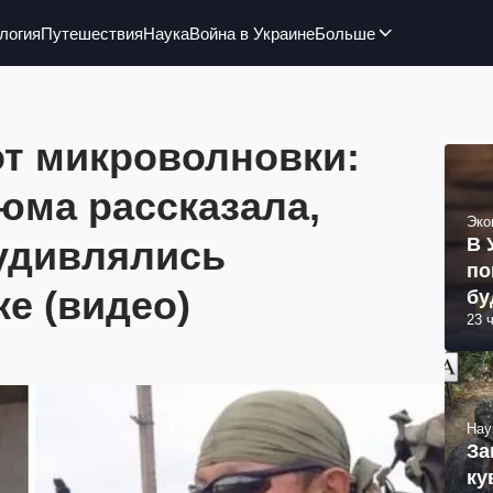
логия
Путешествия
Наука
Война в Украине
Больше
от микроволновки:
юма рассказала,
Эко
 удивлялись
В 
по
е (видео)
бу
23 
Нау
За
ку