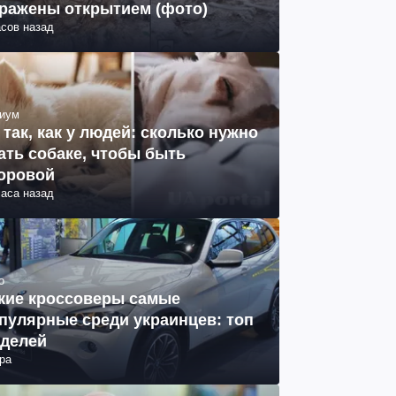
ражены открытием (фото)
асов назад
иум
 так, как у людей: сколько нужно
ать собаке, чтобы быть
оровой
часа назад
о
кие кроссоверы самые
пулярные среди украинцев: топ
делей
ра