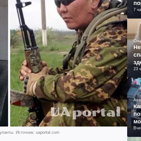
по
7 ч
Соц
Не
сп
зд
23 
Авт
Ка
по
мо
Вче
панты. Источник: uaportal.com