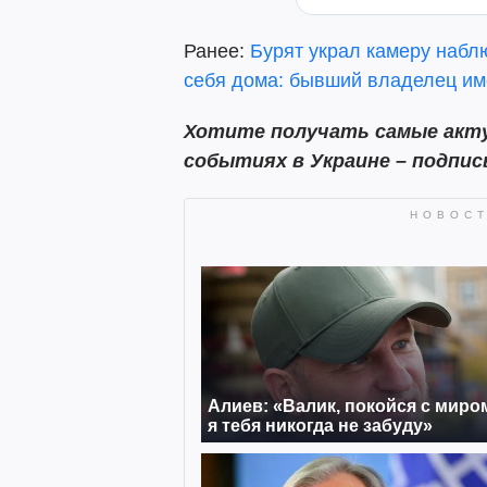
Ранее:
Бурят украл камеру набл
себя дома: бывший владелец име
Хотите получать самые акту
событиях в Украине – подпи