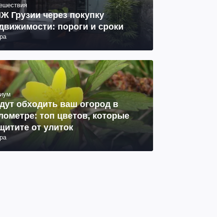
ешествия
Ж Грузии через покупку
движимости: пороги и сроки
ра
иум
дут обходить ваш огород в
лометре: топ цветов, которые
щитите от улиток
ра