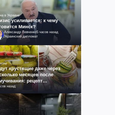
на в Украине
изис усиливается: к чему
товится Минск?
Александр Левченко
5 часов назад
Украинский дипломат
епты
дут хрустящие даже через
сколько месяцев после
мучивания: рецепт
асов назад
ринованных огурцов на зиму