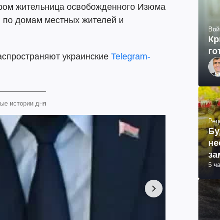
тором жительница освобожденного Изюма
и по домам местных жителей и
Вой
Кр
го
аспространяют украинские
Telegram-
ые истории дня
Рец
Бу
не
за
5 ч
ма