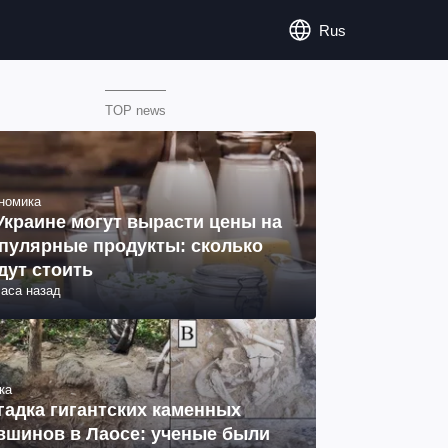
Rus
TOP news
номика
Украине могут вырасти цены на
пулярные продукты: сколько
дут стоить
часа назад
ка
гадка гигантских каменных
вшинов в Лаосе: ученые были