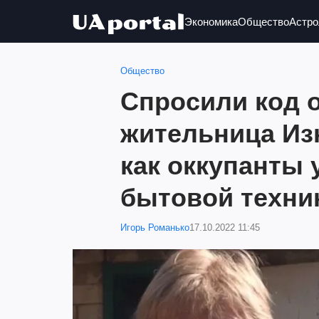
Экономика
Общество
Астро
Общество
Спросили код 
жительница Из
как оккупанты
бытовой техник
Игорь Романько
17.10.2022 11:45