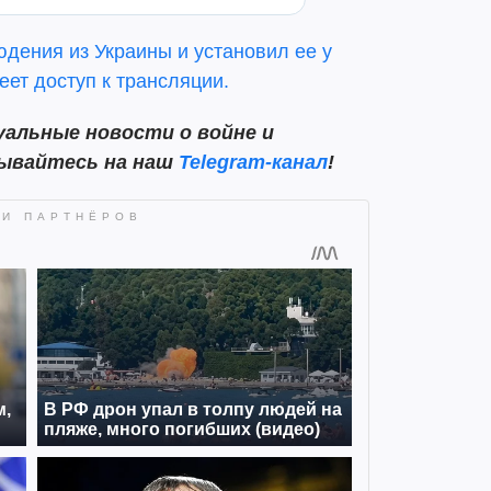
юдения из Украины и установил ее у
ет доступ к трансляции.
альные новости о войне и
сывайтесь на наш
Telegram-канал
!