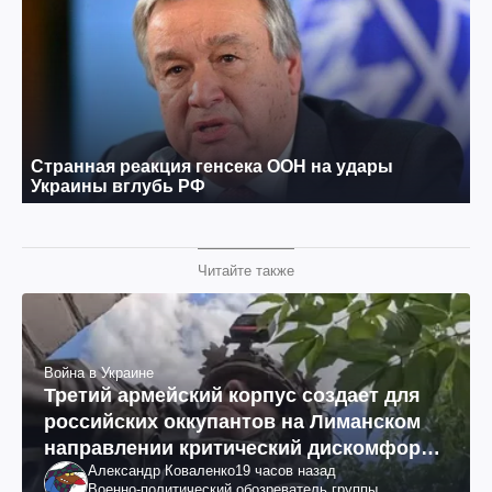
Читайте также
Война в Украине
Третий армейский корпус создает для
российских оккупантов на Лиманском
направлении критический дискомфорт:
Александр Коваленко
19 часов назад
как это удалось
Военно-политический обозреватель группы