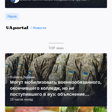
"Информационное сопротивление"
Наука
Новости
TOP news
Война в Украине
Могут мобилизовать военнообязанного,
окончившего колледж, но не
поступившего в вуз: объяснение
18 часов назад
юриста