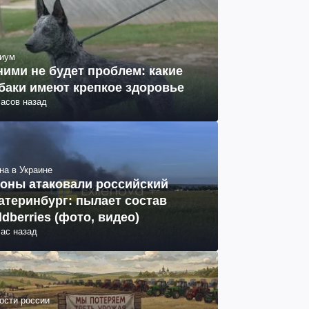
иум
ними не будет проблем: какие
баки имеют крепкое здоровье
часов назад
на в Украине
оны атаковали российский
атеринбург: пылает состав
ldberries (фото, видео)
час назад
ости россии