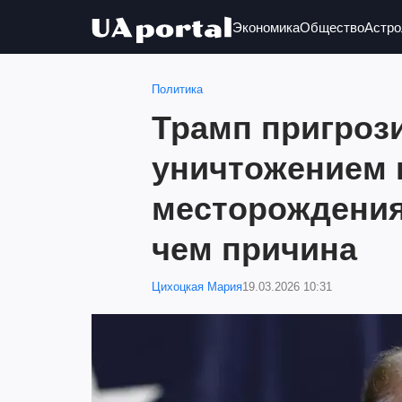
Экономика
Общество
Астро
Политика
Трамп пригроз
уничтожением 
месторождения
чем причина
Цихоцкая Мария
19.03.2026 10:31