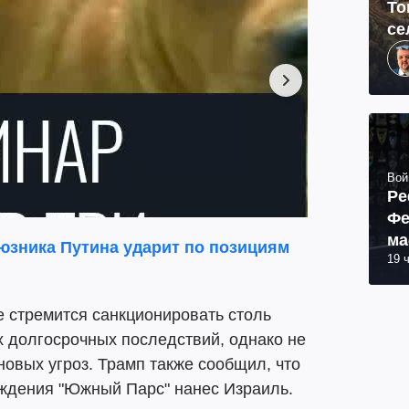
То
се
Вой
Ре
Фе
ма
юзника Путина ударит по позициям
19 
пр
не стремится санкционировать столь
х долгосрочных последствий, однако не
новых угроз. Трамп также сообщил, что
ождения "Южный Парс" нанес Израиль.