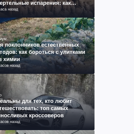
ертельные испарения: как
часа назад
разовались (фото)
иум
я поклонников естественных
тодов: как бороться с улитками
з химии
часов назад
о
еальны для тех, кто любит
тешествовать: топ самых
носливых кроссоверов
часов назад