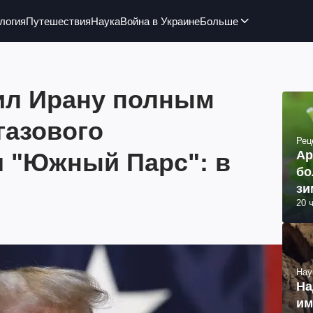
логия
Путешествия
Наука
Война в Украине
Больше
ил Ирану полным
газового
Рец
 "Южный Парс": в
Ар
бо
зи
20 
Нау
На
им