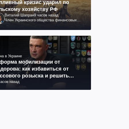
пливный кризис ударил по
льскому хозяйству РФ
Виталий Шапран
9 часов назад
Член Украинского общества финансовых
аналитиков
на в Украине
форма мобилизации от
дорова: как избавиться от
ссового розыска и решить
часов назад
облему СОЧ