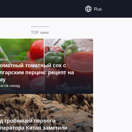
Rus
TOP news
епты
оматный томатный сок с
лгарским перцем: рецепт на
му
часов назад
ка
д гробницей первого
ператора Китая заметили