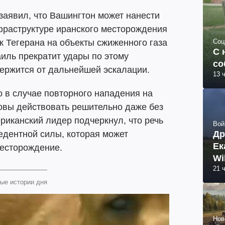
аявил, что Вашингтон может нанести
фраструктуре иранского месторождения
Соц
 Тегерана на объекты сжиженного газа
С 
аиль прекратит удары по этому
со
ержится от дальнейшей эскалации.
13 
то в случае повторного нападения на
овы действовать решительно даже без
риканский лидер подчеркнул, что речь
Вой
Др
едентной силы, которая может
Ек
месторождение.
Wi
21 
ые истории дня
Нов