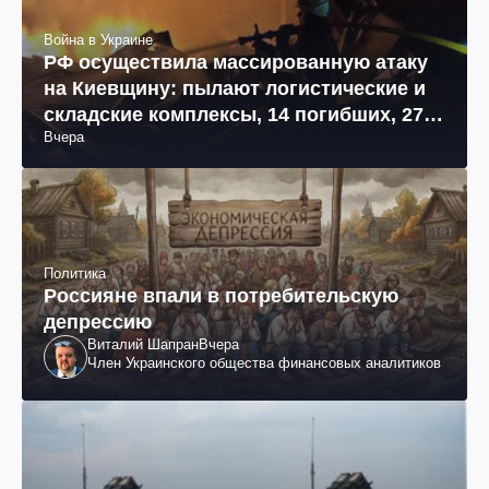
Война в Украине
РФ осуществила массированную атаку
на Киевщину: пылают логистические и
складские комплексы, 14 погибших, 27
Вчера
раненых (фото, видео)
Политика
Россияне впали в потребительскую
депрессию
Виталий Шапран
Вчера
Член Украинского общества финансовых аналитиков