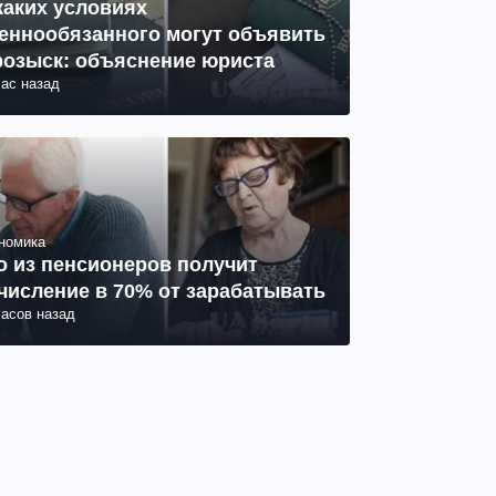
каких условиях
еннообязанного могут объявить
розыск: объяснение юриста
час назад
номика
о из пенсионеров получит
числение в 70% от зарабатывать
часов назад