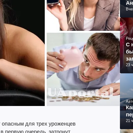
Ан
Вче
Рец
С 
бы
за
23 
Авт
Ка
пе
21 
т опасным для трех уроженцев
 в первую очередь, затронут