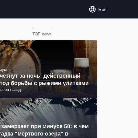
Rus
TOP news
иум
чезнут за ночь: действенный
тод борьбы с рыжими улитками
часов назад
ка
 замерзает при минусе 50: в чем
гадка "мертвого озера" в