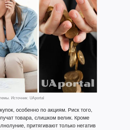
емы. Источник: UAportal
купок, особенно по акциям. Риск того,
олучат товара, слишком велик. Кроме
олнолуние, притягивают только негатив