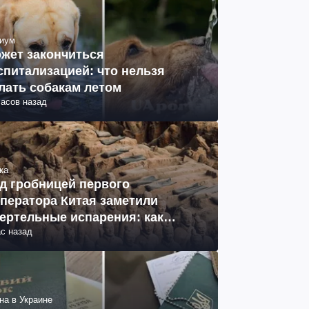
иум
жет закончиться
спитализацией: что нельзя
лать собакам летом
часов назад
ка
д гробницей первого
ператора Китая заметили
ертельные испарения: как
ас назад
разовались (фото)
на в Украине