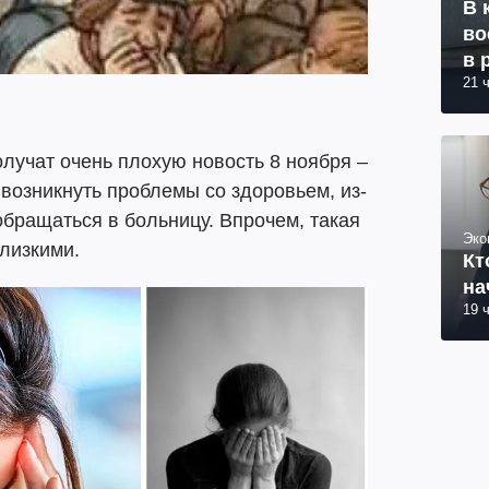
В 
во
в 
21 
олучат очень плохую новость 8 ноября –
 возникнуть проблемы со здоровьем, из-
обращаться в больницу. Впрочем, такая
Эко
близкими.
Кт
на
19 