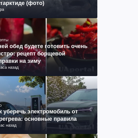
тарктиде (фото)
ра
епты
ней обед будете готовить очень
стро: рецепт борщевой
правки на зиму
часа назад
о
к уберечь электромобиль от
регрева: основные правила
час назад