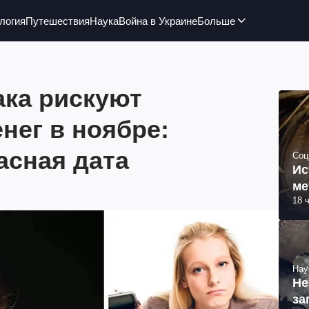
логия
Путешествия
Наука
Война в Украине
Больше
ака рискуют
енег в ноябре:
асная дата
Соц
Ис
ме
18 
Нау
Не
за