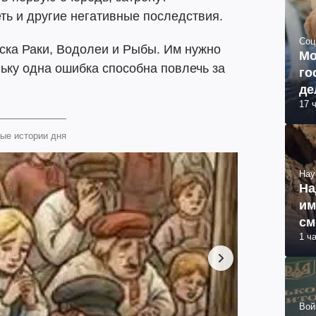
ть и другие негативные последствия.
Соц
иска Раки, Водолеи и Рыбы. Им нужно
Мо
ьку одна ошибка способна повлечь за
го
де
17 
ые истории дня
Нау
На
им
см
1 ч
об
Вой