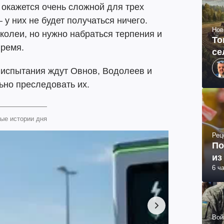
 окажется очень сложной для трех
 у них не будет получаться ничего.
Нов
колеи, но нужно набраться терпения и
То
время.
се
 испытания ждут Овнов, Водолеев и
ьно преследовать их.
ые истории дня
Рец
По
из
6 ч
Вой