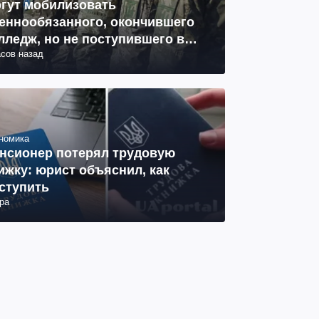
гут мобилизовать
еннообязанного, окончившего
лледж, но не поступившего в
асов назад
з: объяснение юриста
номика
нсионер потерял трудовую
ижку: юрист объяснил, как
ступить
ра