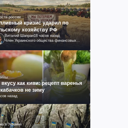
ости россии
пливный кризис ударил по
льскому хозяйству РФ
Виталий Шапран
18 часов назад
Член Украинского общества финансовых
аналитиков
епты
 вкусу как киви: рецепт варенья
 кабачков не зиму
асов назад
на в Украине