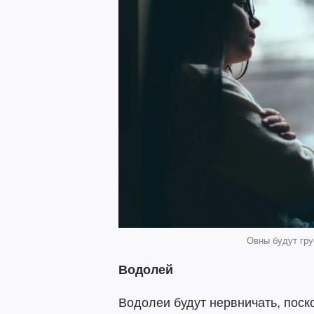
Овны будут гру
Водолей
Водолеи будут нервничать, пос