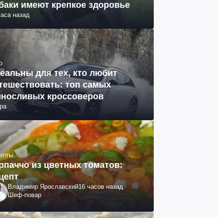
баки имеют крепкое здоровье
часа назад
о
еальны для тех, кто любит
тешествовать: топ самых
носливых кроссоверов
ра
епты
рпаччо из цветных томатов:
цепт
Владимир Ярославский
16 часов назад
Шеф-повар