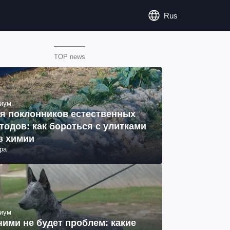
Rus
TOP news
иум
я поклонников естественных
тодов: как бороться с улитками
з химии
ра
иум
ними не будет проблем: какие