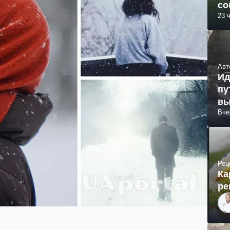
со
23 
Авт
Ид
пу
вы
Вче
Рец
Ка
ре