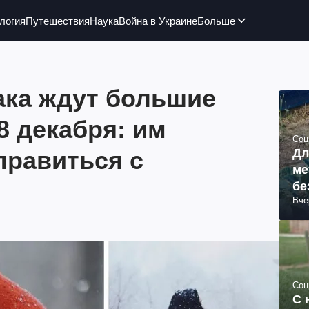
логия
Путешествия
Наука
Война в Украине
Больше
ака ждут большие
8 декабря: им
Соц
правиться с
Дл
ме
бе
Вче
Соц
С 