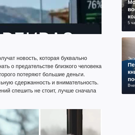
Мо
во
ко
5 ч
ву
олучат новость, которая буквально
Эко
Пе
нать о предательстве близкого человека
кн
оторого потеряют большие деньги.
по
ьную сдержанность и внимательность.
Вче
ний спешить не стоит, лучше сначала