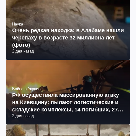
Наука
Очень редкая находка: в Алабаме нашли
черепаху в возрасте 32 миллиона лет
(фото)
2 дня назад
Война в Украине
РФ осуществила массированную атаку
на Киевщину: пылают логистические и
складские комплексы, 14 погибших, 27
2 дня назад
раненых (фото, видео)