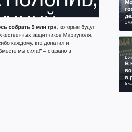
Мо
го
де
1 ч
сь собрать 5 млн грн
, которые будут
ужественных защитников Мариуполя.
ибо каждому, кто донатил и
месте мы сила!" – сказано в
Вой
В 
во
в 
5 ч