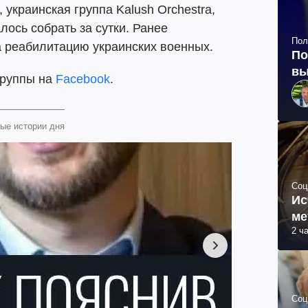
, украинская группа Kalush Orchestra,
лось собрать за сутки. Ранее
Пол
а реабилитацию украинских военных.
По
вы
группы на
Facebook
.
ые истории дня
Соц
Ис
ме
2 ч
Соц