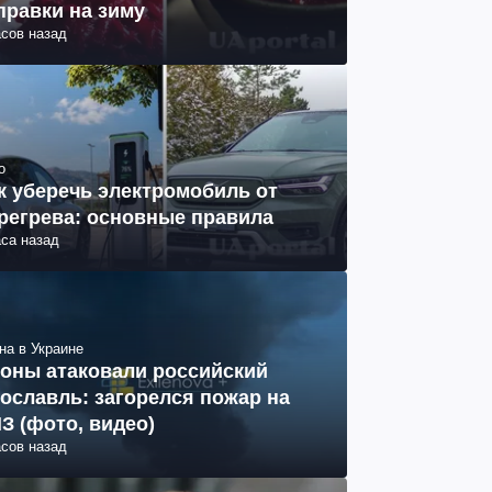
правки на зиму
асов назад
о
к уберечь электромобиль от
регрева: основные правила
аса назад
на в Украине
оны атаковали российский
ославль: загорелся пожар на
З (фото, видео)
асов назад