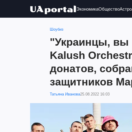
Экономика
Общество
Астро
Шоубиз
"Украинцы, вы
Kalush Orchest
донатов, собр
защитников Ма
Татьяна Иванова
25.08.2022 16:03