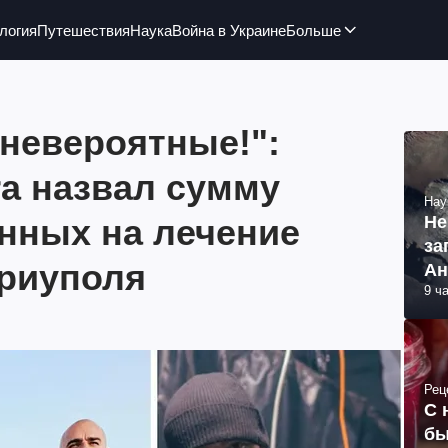
логия
Путешествия
Наука
Война в Украине
Больше
 невероятные!":
ra назвал сумму
Нау
анных на лечение
Не
за
риуполя
Ан
9 ч
Рец
С 
бы