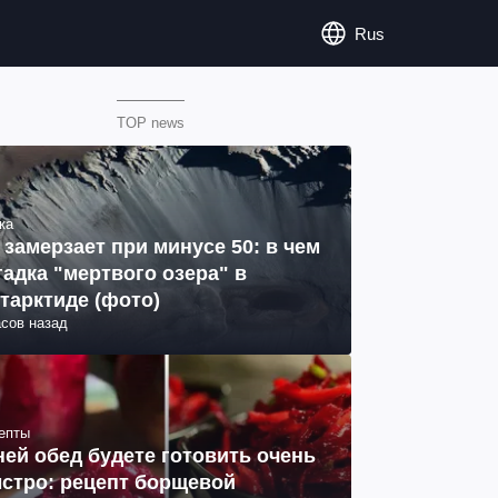
Rus
TOP news
ка
 замерзает при минусе 50: в чем
гадка "мертвого озера" в
тарктиде (фото)
асов назад
епты
ней обед будете готовить очень
стро: рецепт борщевой