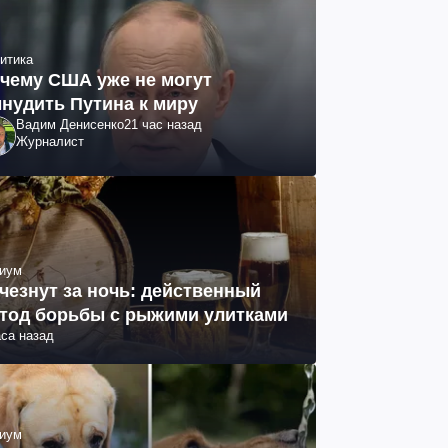
итика
чему США уже не могут
нудить Путина к миру
Вадим Денисенко
21 час назад
Журналист
иум
чезнут за ночь: действенный
тод борьбы с рыжими улитками
аса назад
иум