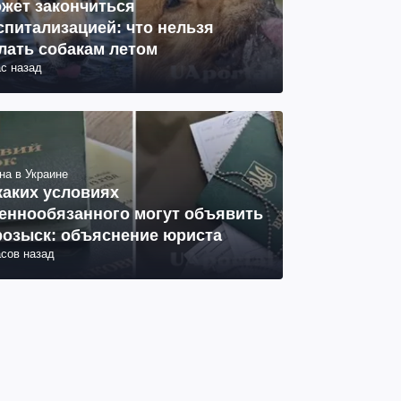
жет закончиться
спитализацией: что нельзя
лать собакам летом
ас назад
на в Украине
каких условиях
еннообязанного могут объявить
розыск: объяснение юриста
асов назад