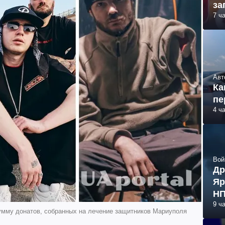
за
7 ч
Авт
Ка
пе
4 ч
Вой
Др
Яр
НП
9 ч
л сумму донатов, собранных на лечение защитников Мариуполя