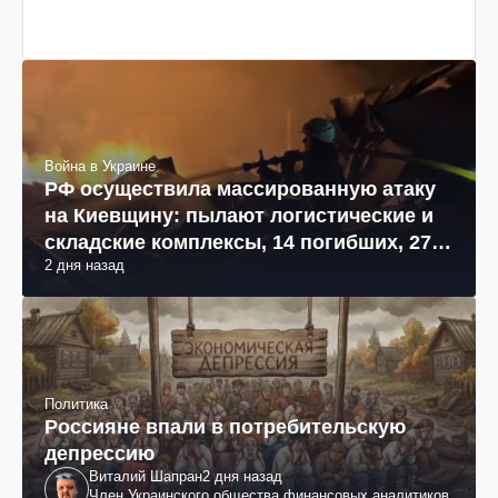
Война в Украине
РФ осуществила массированную атаку
на Киевщину: пылают логистические и
складские комплексы, 14 погибших, 27
2 дня назад
раненых (фото, видео)
Политика
Россияне впали в потребительскую
депрессию
Виталий Шапран
2 дня назад
Член Украинского общества финансовых аналитиков