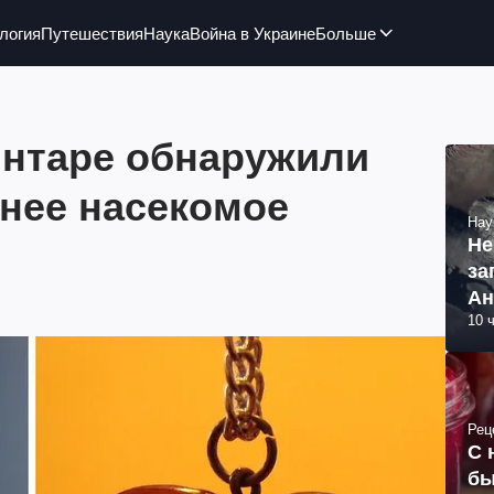
логия
Путешествия
Наука
Война в Украине
Больше
янтаре обнаружили
анее насекомое
Нау
Не
за
Ан
10 
Рец
С 
бы