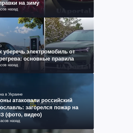
правки на зиму
асов назад
о
к уберечь электромобиль от
регрева: основные правила
асов назад
на в Украине
оны атаковали российский
ославль: загорелся пожар на
З (фото, видео)
часов назад