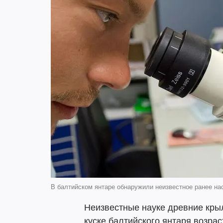
В балтийском янтаре обнаружили неизвестное ранее на
Неизвестные науке древние кр
куске балтийского янтаря возрас