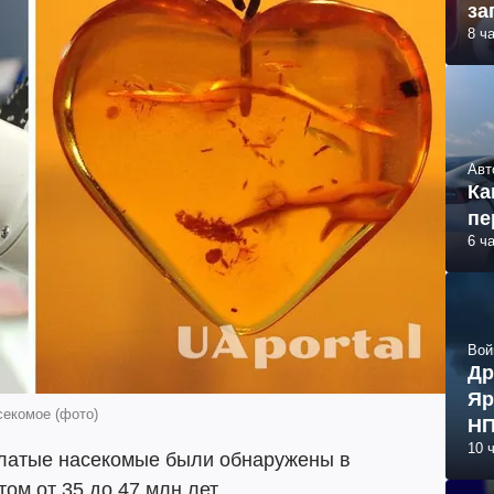
за
8 ч
Авт
Ка
пе
6 ч
Вой
Др
Яр
секомое (фото)
НП
10 
ылатые насекомые были обнаружены в
том от 35 до 47 млн лет.