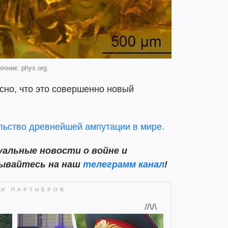
очник: phys.org
сно, что это совершенно новый
льство древнейшей ампутации в мире.
альные новости о войне и
сывайтесь на наш
телеграмм канал
!