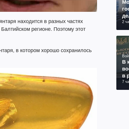
Мо
го
де
янтаря находится в разных частях
2 ч
в Балтийском регионе. Поэтому этот
янтаря, в котором хорошо сохранилось
Вой
В 
во
в 
7 ч