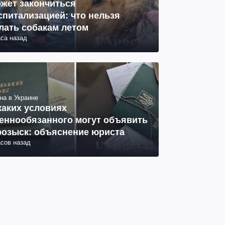
жет закончиться
спитализацией: что нельзя
лать собакам летом
аса назад
на в Украине
каких условиях
еннообязанного могут объявить
розыск: объяснение юриста
асов назад