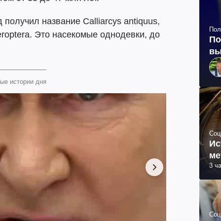
 получил название Calliarcys antiquus,
Пол
roptera. Это насекомые однодевки, до
По
вы
ые истории дня
Соц
Ис
ме
3 ч
Соц