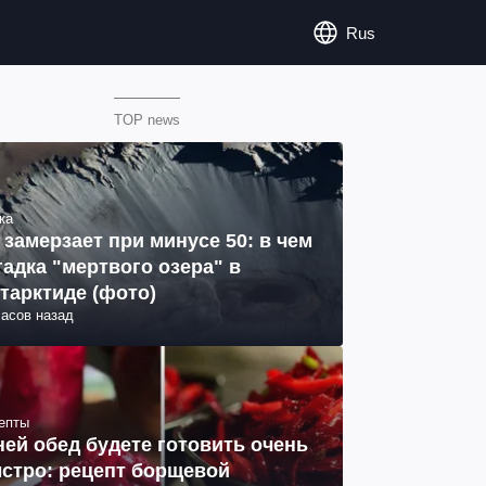
Rus
TOP news
ка
 замерзает при минусе 50: в чем
гадка "мертвого озера" в
тарктиде (фото)
часов назад
епты
ней обед будете готовить очень
стро: рецепт борщевой