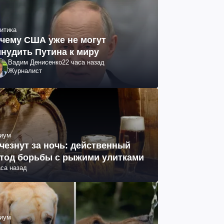
итика
чему США уже не могут
нудить Путина к миру
Вадим Денисенко
22 часа назад
Журналист
иум
чезнут за ночь: действенный
тод борьбы с рыжими улитками
аса назад
иум