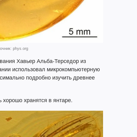
очник: phys.org
ования Хавьер Альба-Терседор из
пании использовал микрокомпьютерную
ксимально подробно изучить древнее
ь хорошо хранятся в янтаре.