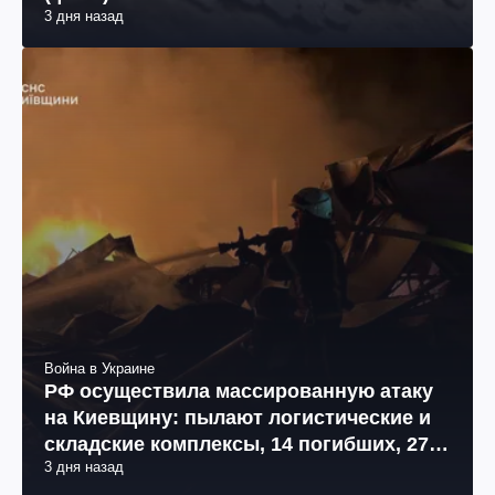
3 дня назад
Война в Украине
РФ осуществила массированную атаку
на Киевщину: пылают логистические и
складские комплексы, 14 погибших, 27
3 дня назад
раненых (фото, видео)