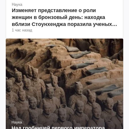
Наука
Изменяет представление о роли
женщин в бронзовый день: находка
вблизи Стоунхенджа поразила ученых
1 час назад
(фото)
Наука
Над гробницей первого императора