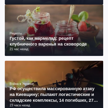
Рецепты
Густой, как мармелад: рецепт
клубничного варенья на сковороде
21 час назад
Война в Украине
РФ осуществила массированную атаку
на Киевщину: пылают логистические и
складские комплексы, 14 погибших, 27
23 часа назад
раненых (фото, видео)