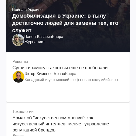
Война в Украине
Домобилизация в Украине: в тылу
достаточно людей для замены тех, кто
служит
Павел Казарин
Вчера
Журналист
Рецепты
Суши-тирамису: такого вы еще не пробовали
Эктор Хименес-Браво
Вчера
Канадский и украинский шеф-повар колумбийского
происхождения, бизнесмен, телеведущий
Технологии
Ермак об "искусственном мнении": как
искусственный интеллект меняет управление
репутацией брендов
Вчера