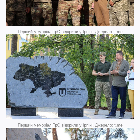
Перший меморіал ТрО відкрили у Ірпіні. Джерело: t.me
Перший меморіал ТрО відкрили у Ірпіні. Джерело: t.me