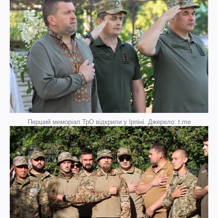
Перший меморіал ТрО відкрили у Ірпіні. Джерело: t.me