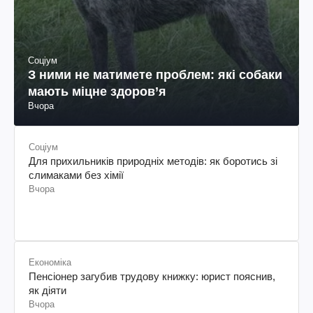
Соціум
З ними не матимете проблем: які собаки
мають міцне здоров’я
Вчора
Соціум
Для прихильників природніх методів: як боротись зі
слимаками без хімії
Вчора
Економіка
Пенсіонер загубив трудову книжку: юрист пояснив,
як діяти
Вчора