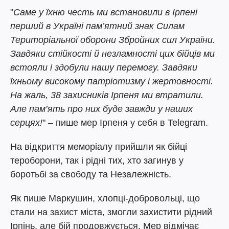
"
Саме у їхню честь ми встановили в Ірпені
перший в Україні пам’ятний знак Силам
Територіальної оборони Збройних сил України.
Завдяки стійкості й незламності цих бійців ми
встояли і здобули нашу перемогу. Завдяки
їхньому високому патріотизму і жертовності.
На жаль, 38 захисників Ірпеня ми втратили.
Але пам’ять про них буде завжди у наших
серцях!
" – пише мер Ірпеня у себя в Telegram.
На відкриття меморіалу прийшли як бійці
тероборони, так і рідні тих, хто загинув у
боротьбі за свободу та Незалежність.
Як пише Маркушин, хлопці-добровольці, що
стали на захист міста, змогли захистити рідний
Ірпінь, але бій продовжується. Мер відмічає