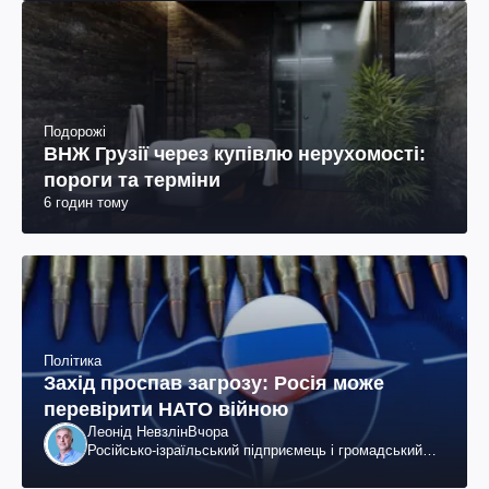
Подорожі
ВНЖ Грузії через купівлю нерухомості:
пороги та терміни
6 годин тому
Політика
Захід проспав загрозу: Росія може
перевірити НАТО війною
Леонід Невзлін
Вчора
Російсько-ізраїльський підприємець і громадський
діяч, колишній віцепрезидент "ЮКОСа"