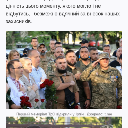
цінність цього моменту, якого могло і не
відбутись, і безмежно вдячний за внесок наших
захисників.
Перший меморіал ТрО відкрили у Ірпіні. Джерело: t.me