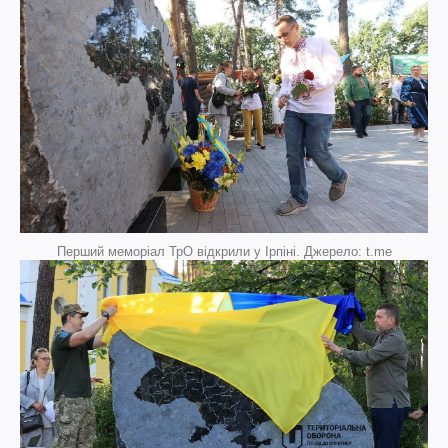
Перший меморіал ТрО відкрили у Ірпіні. Джерело: t.me