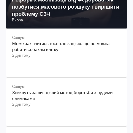
позбутися масового розшуку і вирішити
проблему СЗЧ
Вчора
Соціум
Може закінчитись госпіталізацією: що не можна
робити собакам влітку
2 дні тому
Соціум
Зникнуть за ніч: дієвий метод боротьби з рудими
слимаками
2 дні тому