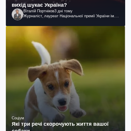
вихід шукає Україна?
Віталій Портніков
3 дні тому
Журналіст, лауреат Національної премії України ім.
Шевченка
Соціум
Які три речі скорочують життя вашої
собаки