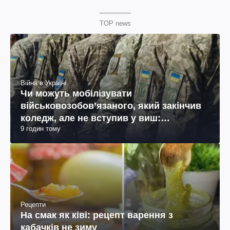
TOP news
Війна в Україні
Чи можуть мобілізувати
військовозобов’язаного, який закінчив
коледж, але не вступив у виш:
9 годин тому
пояснення юриста
Рецепти
На смак як ківі: рецепт варення з
кабачків не зиму