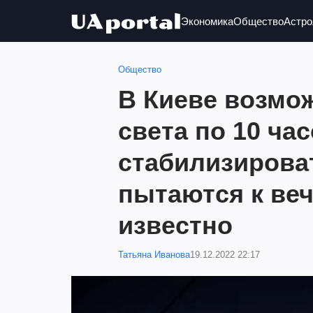
Экономика
Общество
Астро
Общество
В Киеве возмо
света по 10 час
стабилизирова
пытаются к веч
известно
Татьяна Иванова
19.12.2022 22:17