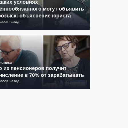
каких условиях
еннообязанного могут объявить
розыск: объяснение юриста
часов назад
номика
о из пенсионеров получит
числение в 70% от зарабатывать
часов назад