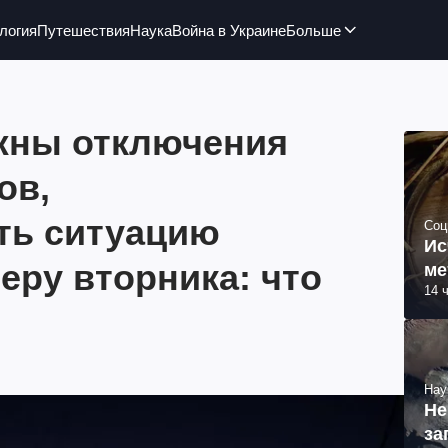
логия
Путешествия
Наука
Война в Украине
Больше
жны отключения
ов,
ть ситуацию
Соц
Ис
еру вторника: что
ме
14 
Нау
Не
за