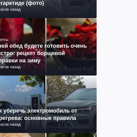
тарктиде (фото)
часов назад
епты
ней обед будете готовить очень
стро: рецепт борщевой
правки на зиму
часов назад
о
к уберечь электромобиль от
регрева: основные правила
часов назад