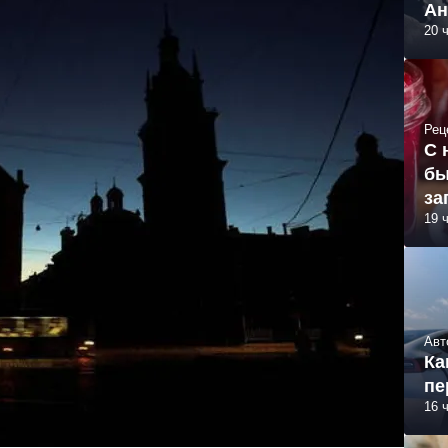
Ан
20 
Рец
С 
бы
за
19 
Авт
Ка
пе
16 