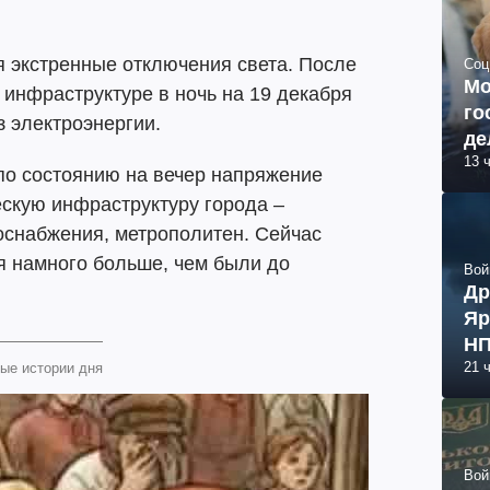
я экстренные отключения света. После
Соц
Мо
 инфраструктуре в ночь на 19 декабря
го
 электроэнергии.
де
13 
 по состоянию на вечер напряжение
ескую инфраструктуру города –
оснабжения, метрополитен. Сейчас
я намного больше, чем были до
Вой
Др
Яр
НП
21 
ые истории дня
Вой