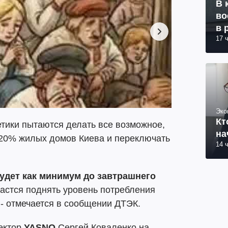
В 
во
в 
17 
Эко
Кт
етики пытаются делать все возможное,
на
 20% жилых домов Киева и переключать
14 
удет как минимум до завтрашнего
дастся поднять уровень потребления
 - отмечается в сообщении ДТЭК.
ректор
YASNO
Сергей Коваленко на