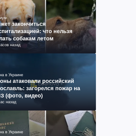
иум
жет закончиться
спитализацией: что нельзя
лать собакам летом
часов назад
на в Украине
оны атаковали российский
ославль: загорелся пожар на
З (фото, видео)
час назад
на в Украине