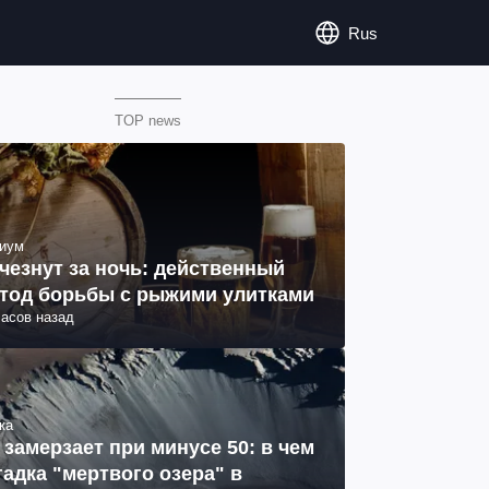
Rus
TOP news
иум
чезнут за ночь: действенный
тод борьбы с рыжими улитками
часов назад
ка
 замерзает при минусе 50: в чем
гадка "мертвого озера" в