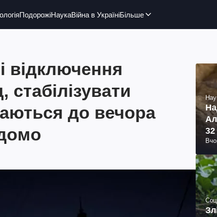
ологія
Подорожі
Наука
Війна в Україні
Більше
і відключення
д, стабілізувати
Нау
гаються до вечора
На
Ал
ідомо
32
Вчо
Соц
Зл