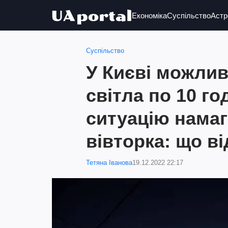
Економіка
Суспільство
Астр
Суспільство
У Києві можлив
світла по 10 го
ситуацію нама
вівторка: що в
Тетяна Іванова
19.12.2022 22:17