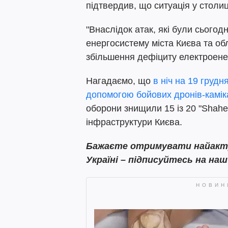
підтвердив, що ситуація у столиц
"Внаслідок атак, які були сьогод
енергосистему міста Києва та обл
збільшення дефіциту електроенерг
Нагадаємо, що
в ніч на 19 грудн
допомогою бойових дронів-камік
оборони знищили 15 із 20 "Shahed
інфраструктури Києва.
Бажаєте отримувати найактуа
Україні – підписуйтесь на на