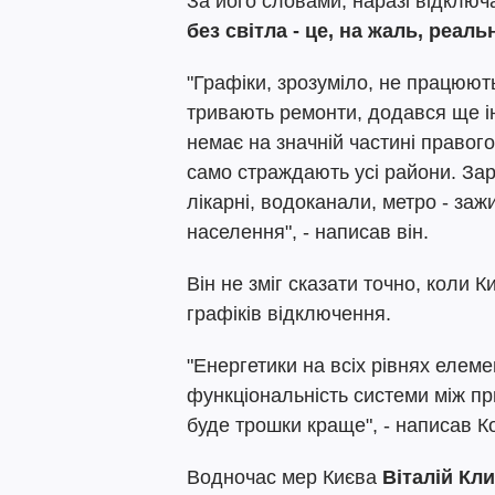
За його словами, наразі відключа
без світла - це, на жаль, реаль
"Графіки, зрозуміло, не працюють
тривають ремонти, додався ще і
немає на значній частині правого 
само страждають усі райони. Зар
лікарні, водоканали, метро - заж
населення", - написав він.
Він не зміг сказати точно, коли К
графіків відключення.
"Енергетики на всіх рівнях елем
функціональність системи між пр
буде трошки краще", - написав К
Водночас мер Києва
Віталій Кл