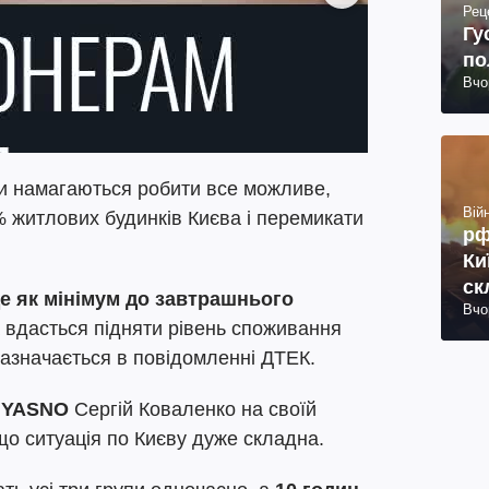
Рец
Гу
по
Вчо
ки намагаються робити все можливе,
Війн
 житлових будинків Києва і перемикати
рф
Ки
ск
де як мінімум до завтрашнього
Вчо
27
 вдасться підняти рівень споживання
 зазначається в повідомленні ДТЕК.
р
YASNO
Сергій Коваленко на своїй
 що ситуація по Києву дуже складна.