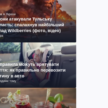
а в Україні
они атакували Тульську
ласть: спалахнув найбільший
лад Wildberries (фото, відео)
ра
о
 правила можуть врятувати
ття: як правильно перевозити
тину в авто
години тому