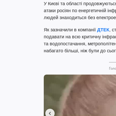
У Києві та області продовжуютьс
атаки росіян по енергетичній інф
людей знаходиться без електроен
Як зазначили в компанії
ДТЕК
, с
подавати на всю критичну інфраст
та водопостачання, метрополіте
набагато більші, ніж були до сьо
Голо