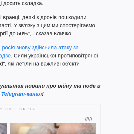
і досить складка.
ні вранці, деякі з дронів пошкодили
асті. У зв'язку з цим ми спостерігаємо
ії до 50%", - сказав Кличко.
я росія знову здійснила атаку за
адзе
. Сили української протиповітряної
", які летіли на важливі об'єкти
льніші новини про війну та події в
ш
Telegram-канал
!