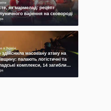
епти
сте, як мармелад: рецепт
луничного варення на сковороді
ра
а в Україні
 здійснила масовану атаку на
ївщину: палають логістичні та
ладські комплекси, 14 загиблих,
ра
 поранених (фото, відео)