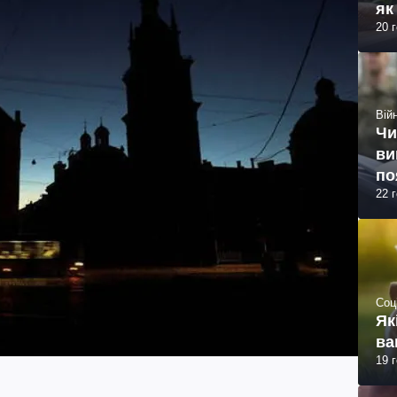
як
20 
Війн
Чи
ви
по
22 
Соц
Як
ва
19 