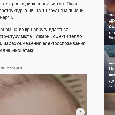
я екстрені відключення світла. Після
раструктурі в ніч на 19 грудня мільйони
Війн
ергії.
Др
об
таном на вечір напругу вдається
ск
руктуру міста - лікарні, об'єкти тепло-
Вчо
н. Зараз обмеження електроспоживання
годнішньої атаки.
Авт
Ці
вні історії дня
жи
ди
22 