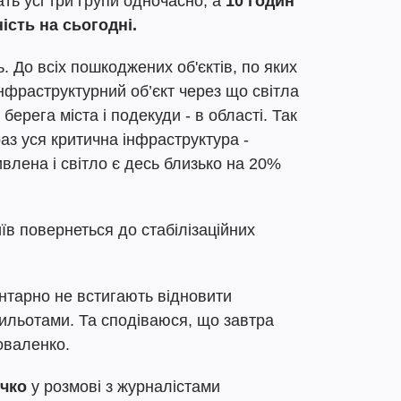
ть усі три групи одночасно, а
10 годин
ність на сьогодні.
. До всіх пошкоджених об'єктів, по яких
нфраструктурний об’єкт через що світла
берега міста і подекуди - в області. Так
аз уся критична інфраструктура -
ивлена і світло є десь близько на 20%
иїв повернеться до стабілізаційних
ентарно не встигають відновити
ильотами. Та сподіваюся, що завтра
оваленко.
ичко
у розмові з журналістами