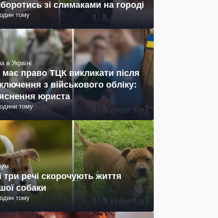
 боротись зі слимаками на городі
годин тому
а в Україні
 має право ТЦК викликати після
ключення з військового обліку:
яснення юриста
години тому
іум
і три речі скорочують життя
шої собаки
годин тому