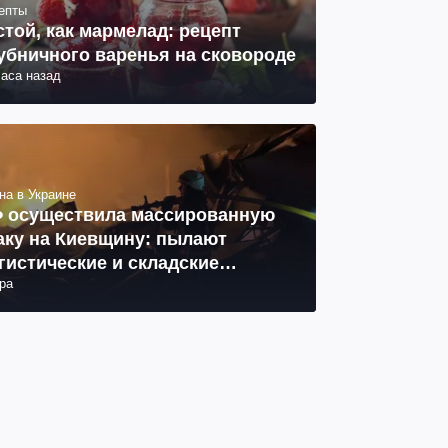
епты
стой, как мармелад: рецепт
убничного варенья на сковороде
часа назад
на в Украине
 осуществила массированную
аку на Киевщину: пылают
гистические и складские
ра
мплексы, 14 погибших, 27
неных (фото, видео)