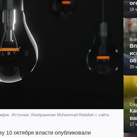
ог
18 
Вой
Вп
ис
об
20 
Соц
Ка
рафик. Источник: Изображение Muhammad Abdullah с сайта
ва
17 
ву 10 октября власти опубликовали