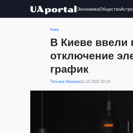
Экономика
Общество
Астро
Киев
В Киеве ввели
отключение эл
график
Татьяна Иванова
11.10.2022 10:14