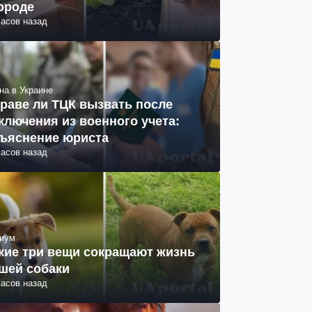
ороде
часов назад
на в Украине
раве ли ТЦК вызвать после
ключения из военного учета:
ъяснение юриста
часов назад
иум
кие три вещи сокращают жизнь
шей собаки
часов назад