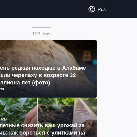
Rus
TOP news
ка
ень редкая находка: в Алабаме
шли черепаху в возрасте 32
ллиона лет (фото)
ра
иум
летные снизить ваш урожай за
чь: как бороться с улитками на