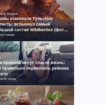
на в Украине
оны атаковали Тульскую
ласть: вспыхнул самый
льшой состав Wildberries (фото,
часа назад
део)
о
и правила могут спасти жизнь:
к правильно перевозить ребенка
авто
часов назад