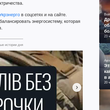
ктричества.
Укрэнерго
в соцсетях и на сайте.
Вой
Др
сбалансировать энергосистему, которая
об
в.
бо
23 
ви
ые истории дня
Авт
Эт
ка
в 
20 