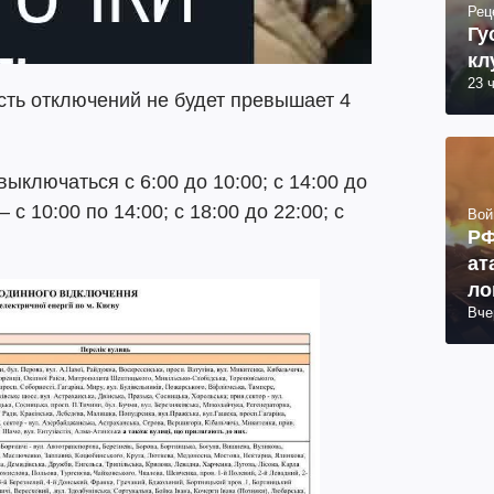
Рец
Гу
кл
23 
сть отключений не будет превышает 4
выключаться с 6:00 до 10:00; с 14:00 до
– с 10:00 по 14:00; с 18:00 до 22:00; с
Вой
РФ
ат
ло
Вче
ко
ра