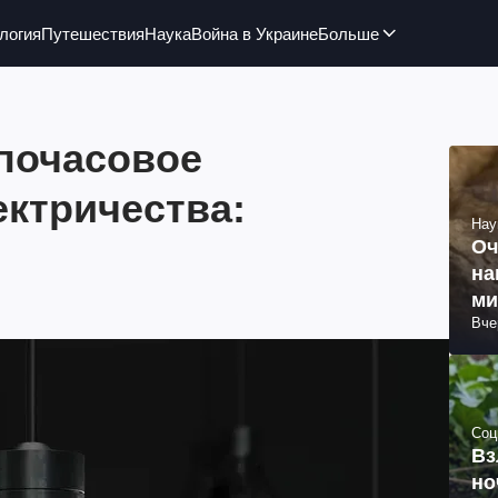
логия
Путешествия
Наука
Война в Украине
Больше
 почасовое
ектричества:
Нау
Оч
на
ми
Вче
Соц
Вз
но