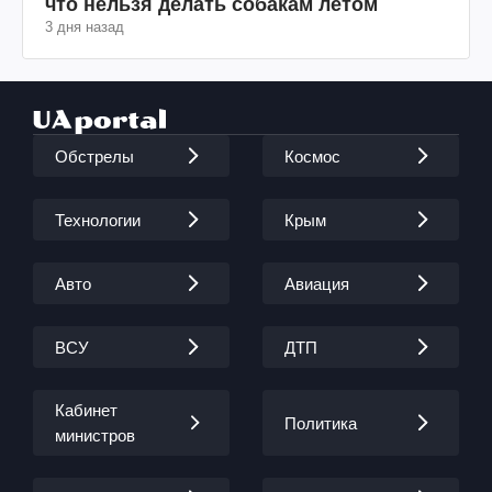
что нельзя делать собакам летом
3 дня назад
Обстрелы
Космос
Технологии
Крым
Авто
Авиация
ВСУ
ДТП
Кабинет
Политика
министров