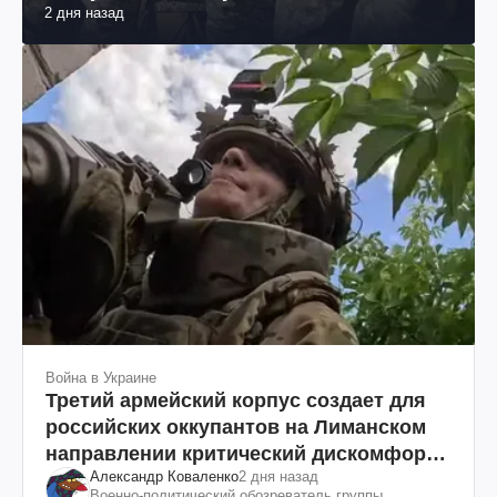
2 дня назад
юриста
Война в Украине
Третий армейский корпус создает для
российских оккупантов на Лиманском
направлении критический дискомфорт:
Александр Коваленко
2 дня назад
как это удалось
Военно-политический обозреватель группы