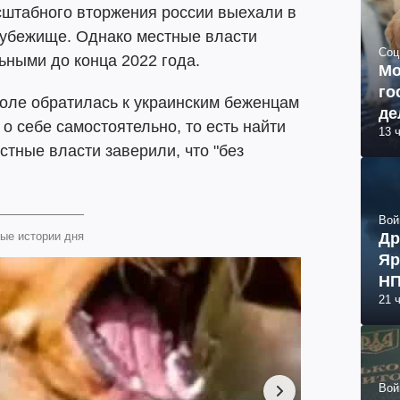
сштабного вторжения россии выехали в
убежище. Однако местные власти
Соц
ьными до конца 2022 года.
Мо
го
поле обратилась к украинским беженцам
де
 о себе самостоятельно, то есть найти
13 
стные власти заверили, что "без
Вой
Др
ые истории дня
Яр
НП
21 
Вой