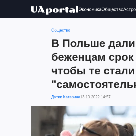
Экономика
Общество
Астро
Общество
В Польше дали
беженцам срок 
чтобы те стали
"самостоятел
Дутик Катерина
13.10.2022 14:57