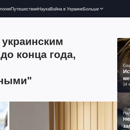
логия
Путешествия
Наука
Война в Украине
Больше
 украинским
до конца года,
Соц
Ис
ьными"
ме
14 
Нау
Не
за