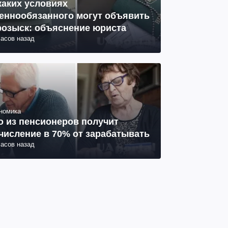
каких условиях
еннообязанного могут объявить
розыск: объяснение юриста
часов назад
номика
о из пенсионеров получит
числение в 70% от зарабатывать
часов назад