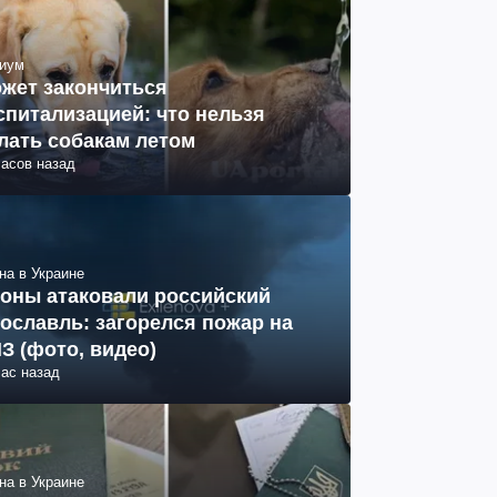
иум
жет закончиться
спитализацией: что нельзя
лать собакам летом
часов назад
на в Украине
оны атаковали российский
ославль: загорелся пожар на
З (фото, видео)
час назад
на в Украине