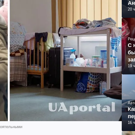
Ан
20 
Рец
С 
бы
за
19 
Авт
Ка
пе
16 
тоятельными