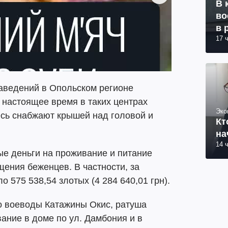
В 
во
в 
17 
заведений в Опольском регионе
 настоящее время в таких центрах
Эко
есь снабжают крышей над головой и
Кт
на
14 
ые деньги на проживание и питание
щения беженцев. В частности, за
о 575 538,54 злотых (4 284 640,01 грн).
о воеводы Катажины Окис, ратуша
ание в доме по ул. Дамбония и в