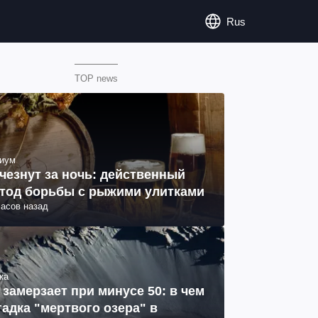
Rus
TOP news
иум
чезнут за ночь: действенный
тод борьбы с рыжими улитками
часов назад
ка
 замерзает при минусе 50: в чем
гадка "мертвого озера" в