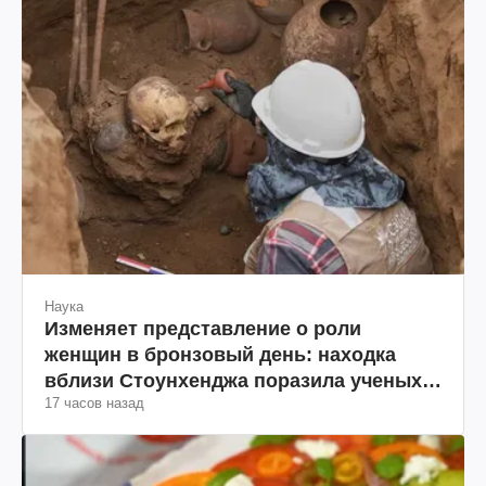
Наука
Изменяет представление о роли
женщин в бронзовый день: находка
вблизи Стоунхенджа поразила ученых
17 часов назад
(фото)