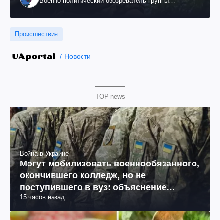
Военно-политический обозреватель группы
"Информационное сопротивление"
Происшествия
Новости
TOP news
Война в Украине
Могут мобилизовать военнообязанного,
окончившего колледж, но не
поступившего в вуз: объяснение
15 часов назад
юриста