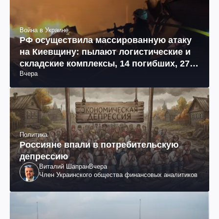
Война в Украине
РФ осуществила массированную атаку
на Киевщину: пылают логистические и
складские комплексы, 14 погибших, 27
Вчера
раненых (фото, видео)
Политика
Россияне впали в потребительскую
депрессию
Виталий Шапран
Вчера
Член Украинского общества финансовых аналитиков