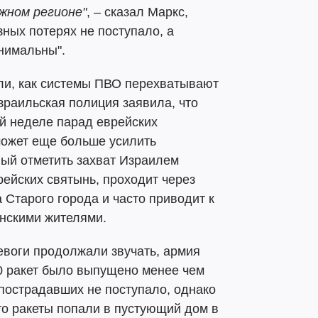
жном регионе"
, – сказал Маркс,
зных потерях не поступало, а
инимальны".
ли, как системы ПВО перехватывают
зраильская полиция заявила, что
й неделе парад еврейских
может еще больше усилить
ный отметить захват Израилем
рейских святынь, проходит через
 Старого города и часто приводит к
нскими жителями.
евоги продолжали звучать, армия
0 ракет было выпущено менее чем
 пострадавших не поступало, однако
то ракеты попали в пустующий дом в