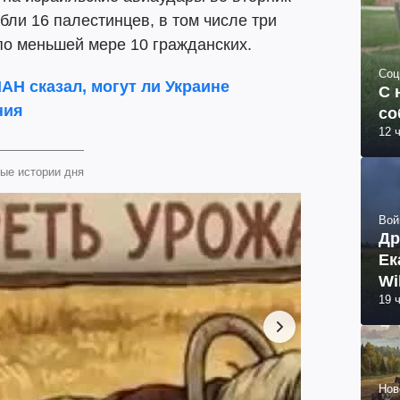
ибли 16 палестинцев, в том числе три
по меньшей мере 10 гражданских.
Соц
АН сказал, могут ли Украине
С 
ния
со
12 
ые истории дня
Вой
Др
Ек
Wi
19 
Нов