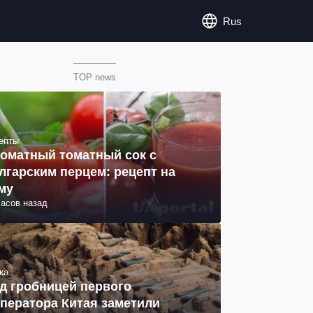
Rus
TOP news
епты
оматный томатный сок с
лгарским перцем: рецепт на
му
часов назад
ка
д гробницей первого
ператора Китая заметили