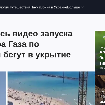
логия
Путешествия
Наука
Война в Украине
Больше
сь видео запуска
а Газа по
Рец
 бегут в укрытие
Ар
бо
зи
18 
Нау
На
им