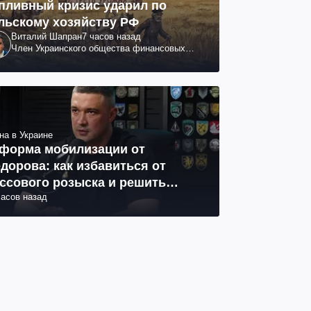
пливный кризис ударил по
льскому хозяйству РФ
Виталий Шапран
7 часов назад
Член Украинского общества финансовых
аналитиков
на в Украине
форма мобилизации от
дорова: как избавиться от
ссового розыска и решить
часов назад
облему СОЧ