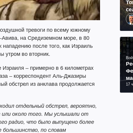
То
се
воздушной тревоги по всему южному
-Авива, на Средиземном море, в 80
к нападению после того, как Израиль
ы утром во вторник.
Вой
Ре
 Израиля – примерно в 6 километрах
Фе
Газа – корреспондент Аль-Джазиры
ма
тный обстрел из анклава продолжается
17 
пр
ходил отдельный обстрел, вероятно,
в или около того. Мы услышали от
го радио, что было выпущено более
е большинство, по словам