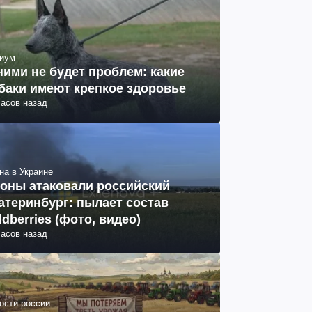
иум
ними не будет проблем: какие
баки имеют крепкое здоровье
часов назад
на в Украине
оны атаковали российский
атеринбург: пылает состав
ldberries (фото, видео)
часов назад
ости россии