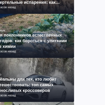
ертельные испарения: как
часов назад
разовались (фото)
иум
я поклонников естественных
тодов: как бороться с улитками
з химии
часов назад
о
еальны для тех, кто любит
тешествовать: топ самых
носливых кроссоверов
часов назад