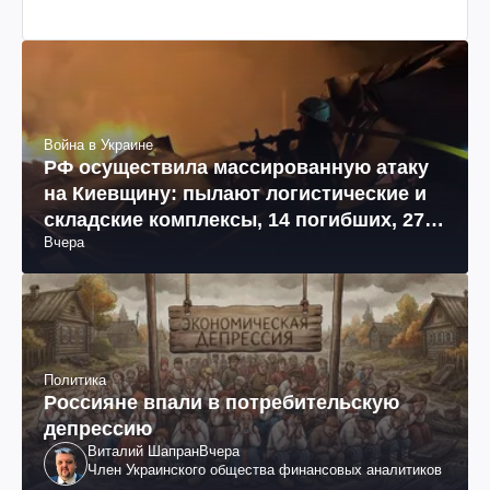
Война в Украине
РФ осуществила массированную атаку
на Киевщину: пылают логистические и
складские комплексы, 14 погибших, 27
Вчера
раненых (фото, видео)
Политика
Россияне впали в потребительскую
депрессию
Виталий Шапран
Вчера
Член Украинского общества финансовых аналитиков