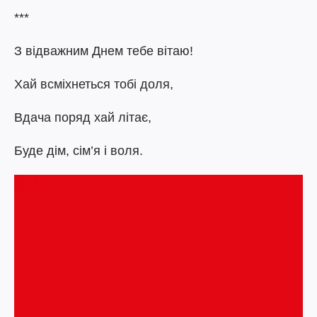
***
З відважним Днем тебе вітаю!
Хай всміхнеться тобі доля,
Вдача поряд хай літає,
Буде дім, сім’я і воля.