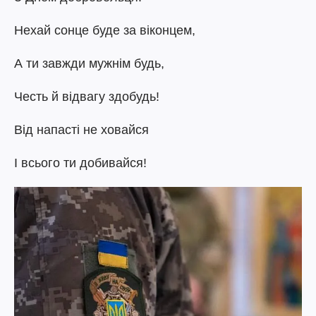
Нехай сонце буде за віконцем,
А ти завжди мужнім будь,
Честь й відвагу здобудь!
Від напасті не ховайся
І всього ти добивайся!