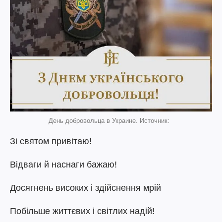
День добровольца в Украине. Источник:
Зі святом привітаю!
Відваги й наснаги бажаю!
Досягнень високих і здійснення мрій
Побільше життєвих і світлих надій!