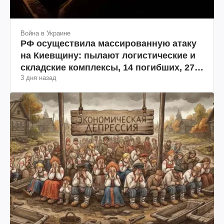
Война в Украине
РФ осуществила массированную атаку
на Киевщину: пылают логистические и
складские комплексы, 14 погибших, 27
3 дня назад
раненых (фото, видео)