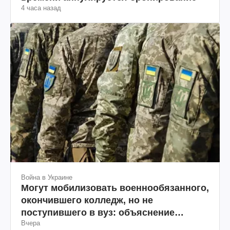
4 часа назад
Война в Украине
Могут мобилизовать военнообязанного,
окончившего колледж, но не
поступившего в вуз: объяснение
Вчера
юриста