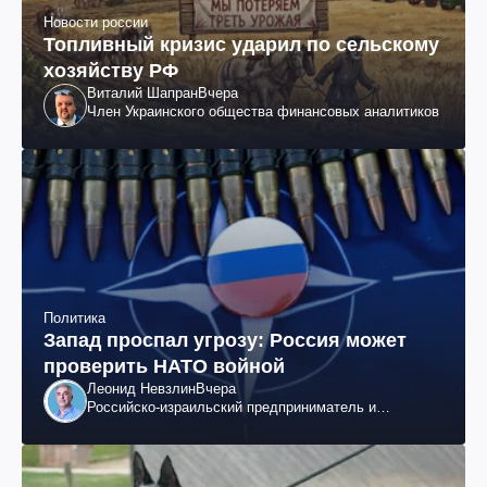
Новости россии
Топливный кризис ударил по сельскому
хозяйству РФ
Виталий Шапран
Вчера
Член Украинского общества финансовых аналитиков
Политика
Запад проспал угрозу: Россия может
проверить НАТО войной
Леонид Невзлин
Вчера
Российско-израильский предприниматель и
общественный деятель, бывший вице-президент
"ЮКОСа"