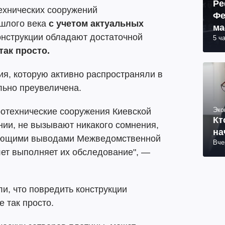
Ре
технических сооружений
Фе
ошлого века
с учетом актуальных
ма
онструкции обладают достаточной
5 ч
пр
так просто.
я, которую активно распространяли в
льно преувеличена.
Эко
ротехнические сооружения Киевской
Кт
ании, не вызывают никакого сомнения,
на
вующими выводами Межведомственной
Вче
лет выполняет их обследование", —
ли, что повредить конструкции
 так просто.