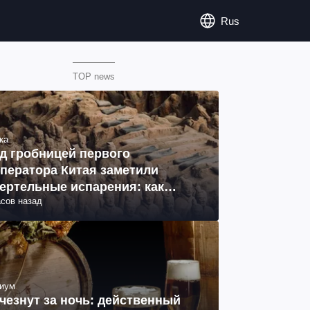
Rus
TOP news
ка
д гробницей первого
ператора Китая заметили
ертельные испарения: как
асов назад
разовались (фото)
иум
чезнут за ночь: действенный