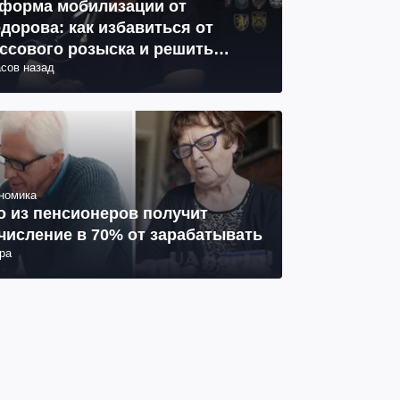
форма мобилизации от
дорова: как избавиться от
ссового розыска и решить
асов назад
облему СОЧ
номика
о из пенсионеров получит
числение в 70% от зарабатывать
ра