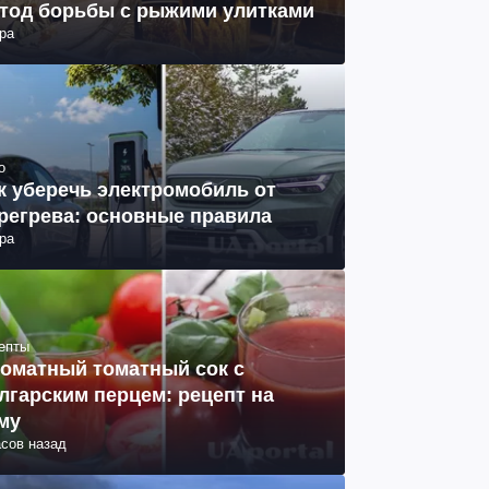
тод борьбы с рыжими улитками
ра
о
к уберечь электромобиль от
регрева: основные правила
ра
епты
оматный томатный сок с
лгарским перцем: рецепт на
му
асов назад