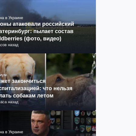
на в Украине
оны атаковали российский
атеринбург: пылает состав
ldberries (фото, видео)
асов назад
иум
жет закончиться
спитализацией: что нельзя
лать собакам летом
часа назад
на в Украине