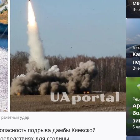
ме
Вче
Авт
Ка
пе
Вче
Рец
Ар
бо
С ракетный удар
зи
5 ч
опасность подрыва дамбы Киевской
последствиях для столицы.