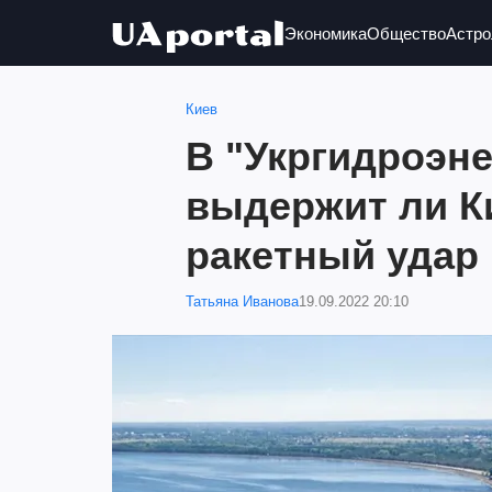
Экономика
Общество
Астро
Киев
В "Укргидроэне
выдержит ли К
ракетный удар
Татьяна Иванова
19.09.2022 20:10