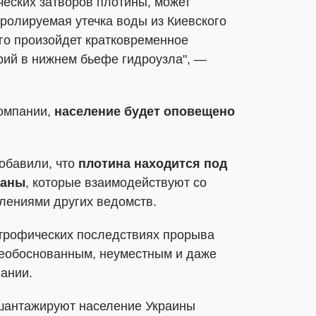
ческих затворов плотины, может
ролируемая утечка воды из Киевского
го произойдет кратковременное
рий в нижнем бьефе гидроузла", —
компании,
население будет оповещено
добавили, что
плотина находится под
раны
, которые взаимодействуют со
лениями других ведомств.
строфических последствиях прорыва
еобоснованным, неуместным и даже
ании.
 шантажируют население Украины