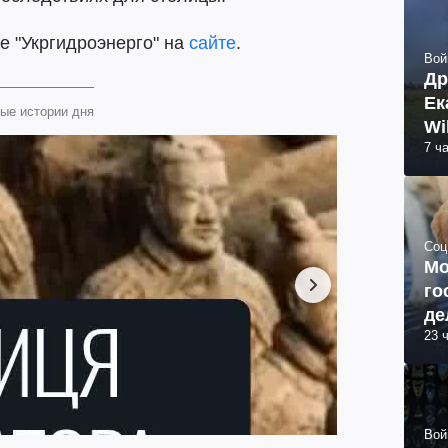
е "Укргидроэнерго" на
сайте
.
Вой
Др
Ек
ые истории дня
Wi
7 ч
Соц
Мо
го
де
23 
Вой