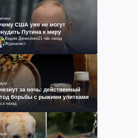
итика
чему США уже не могут
нудить Путина к миру
Вадим Денисенко
21 час назад
Журналист
иум
чезнут за ночь: действенный
тод борьбы с рыжими улитками
аса назад
иум