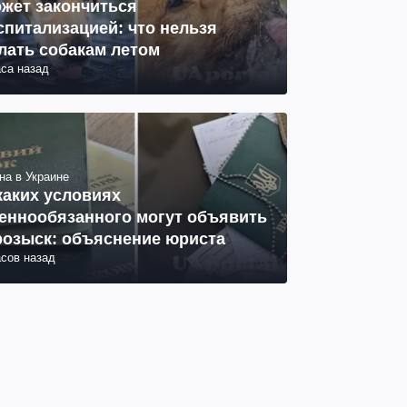
жет закончиться
спитализацией: что нельзя
лать собакам летом
аса назад
на в Украине
каких условиях
еннообязанного могут объявить
розыск: объяснение юриста
асов назад