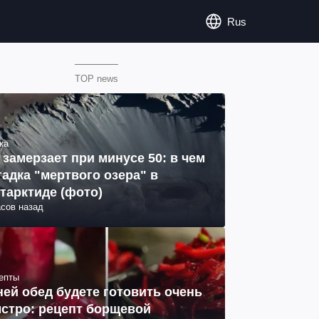
Rus
TOP news
ка
 замерзает при минусе 50: в чем
гадка "мертвого озера" в
тарктиде (фото)
асов назад
епты
ней обед будете готовить очень
стро: рецепт борщевой