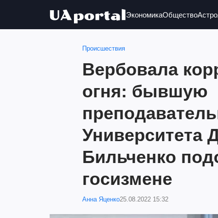
Экономика
Общество
Астро
Происшествия
Вербовала кор
огня: бывшую
преподаватель
Университета 
Бильченко под
госизмене
Анна Яценко
25.08.2022 15:32