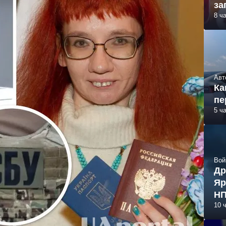
за
8 ч
Авт
Ка
пе
5 ч
Вой
Др
Яр
НП
10 