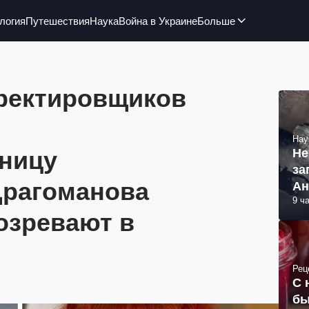
логия
Путешествия
Наука
Война в Украине
Больше
ректировщиков
Нау
ницу
Не
за
Драгоманова
Ан
9 ч
озревают в
Рец
С 
бы