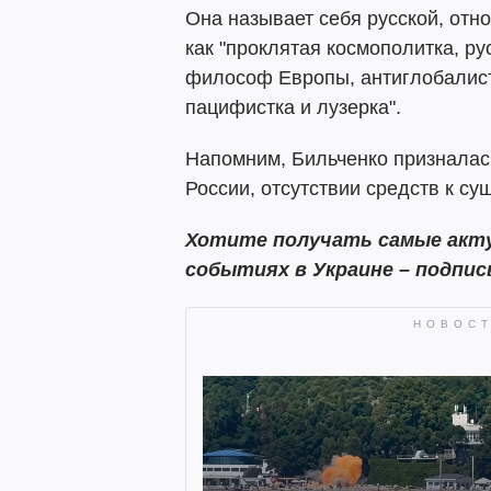
Она называет себя русской, отно
как "проклятая космополитка, ру
философ Европы, антиглобалистк
пацифистка и лузерка".
Напомним, Бильченко призналас
России, отсутствии средств к с
Хотите получать самые акту
событиях в Украине – подпи