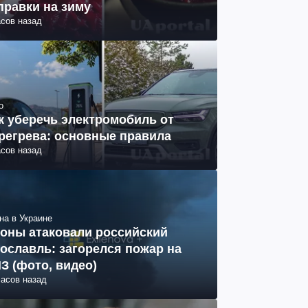
правки на зиму
асов назад
о
к уберечь электромобиль от
регрева: основные правила
асов назад
на в Украине
оны атаковали российский
ославль: загорелся пожар на
З (фото, видео)
часов назад