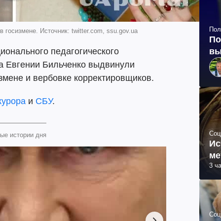
Пол
осизмене. Источник: twitter.com, ssu.gov.ua
По
вы
ионального педагогического
а Евгении Бильченко выдвинули
змене и вербовке корректировщиков.
курора
и
СБУ
.
Соц
ые истории дня
Ис
ме
3 ч
Соц