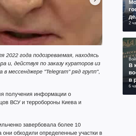
Мо
го
де
2 ч
я 2022 года подозреваемая, находясь
Вой
а и, действуя по заказу кураторов из
В 
 в мессенджере "Telegram" ряд групп"
,
во
в 
6 ч
ля получения информации о
ов ВСУ и терробороны Киева и
льченко завербовала более 10
а они обходили определенные участки в