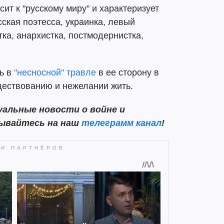
сит к "русскому миру" и характеризует
сская поэтесса, украинка, левый
а, анархистка, постмодернистка,
ь в
"несносной" травле
в ее сторону в
уществованию и нежелании жить.
альные новости о войне и
сывайтесь на наш
телеграмм канал
!