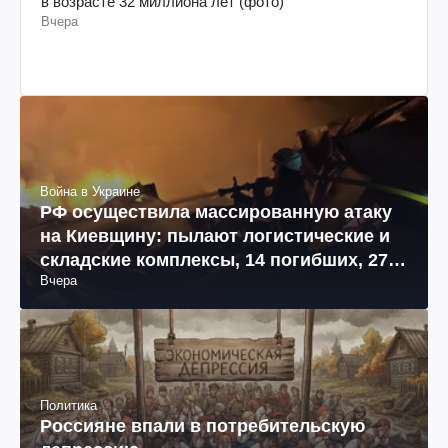
в возрасте 32 миллиона лет (фото)
Вчера
Война в Украине
РФ осуществила массированную атаку
на Киевщину: пылают логистические и
складские комплексы, 14 погибших, 27
Вчера
раненых (фото, видео)
Политика
Россияне впали в потребительскую