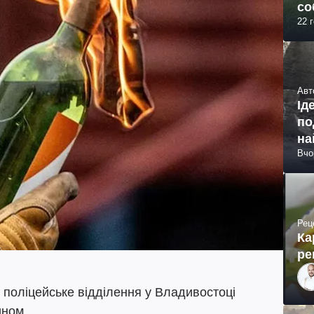
со
22 
Авт
Ід
по
на
Вчо
Рец
Ка
ре
 поліцейське відділення у Владивостоці
ином.