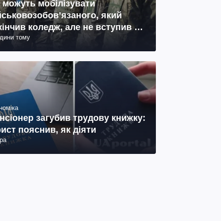
 можуть мобілізувати
йськовозобов’язаного, який
кінчив коледж, але не вступив у
одини тому
ш: пояснення юриста
номіка
нсіонер загубив трудову книжку:
ист пояснив, як діяти
ра