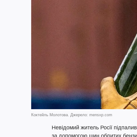
Коктейль Молотова. Джерело: mensxp.com
Невідомий житель Росії підпалив
за допомогою шин облитих бенз