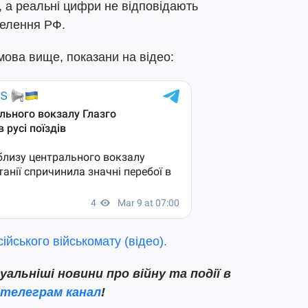
 а реальні цифри не відповідають
селення РФ.
мова вище, показани на відео:
ійського військомату (відео).
льніші новини про війну та події в
телеграм канал
!