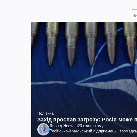
Чи
Політика
Захід проспав загрозу: Росія може
Леонід Невзлін
20 годин тому
Російсько-ізраїльський підприємець і громадс