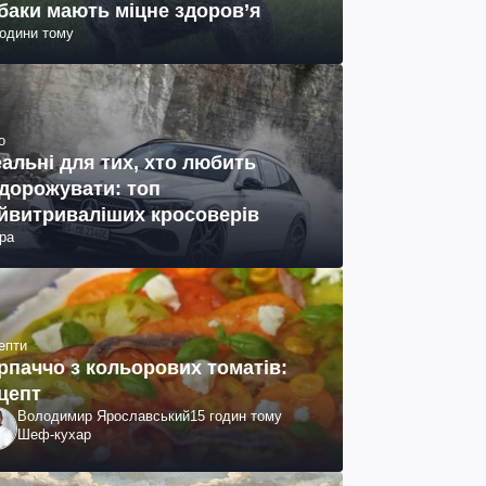
баки мають міцне здоров’я
години тому
о
еальні для тих, хто любить
дорожувати: топ
йвитриваліших кросоверів
ра
епти
рпаччо з кольорових томатів:
цепт
Володимир Ярославський
15 годин тому
Шеф-кухар