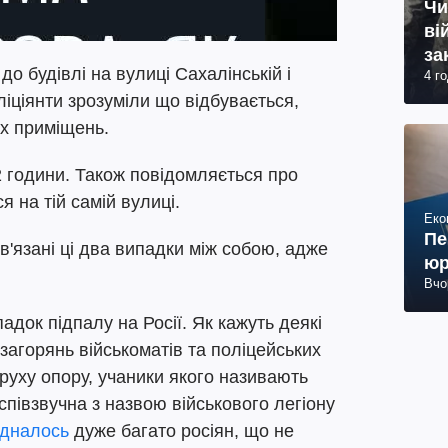
Чи
ві
за
о будівлі на вулиці Сахалінській і
4 г
ви
ліціянти зрозуміли що відбувається,
х приміщень.
 години. Також повідомляється про
 на тій самій вулиці.
Еко
Пе
в'язані ці два випадки між собою, адже
юр
Вчо
адок підпалу на Росії. Як кажуть деякі
загорянь військоматів та поліцейських
 руху опору, учаники якого називають
співзвучна з назвою військового легіону
дналось
дуже багато росіян, що не