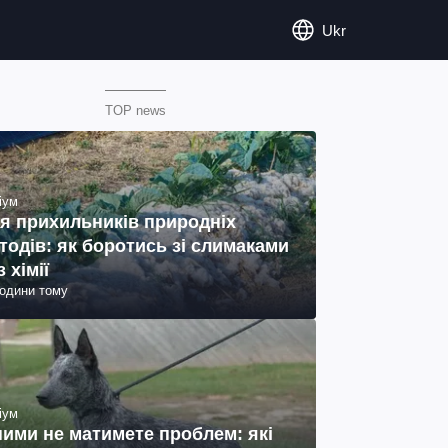
Ukr
TOP news
іум
я прихильників природніх
тодів: як боротись зі слимаками
з хімії
години тому
іум
ними не матимете проблем: які