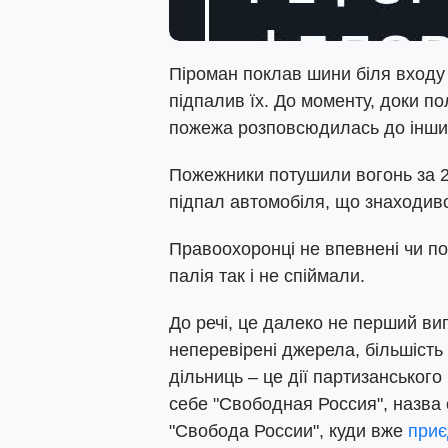
Піроман поклав шини біля входу д
підпалив їх. До моменту, доки по
пожежа розповсюдилась до інши
Пожежники потушили вогонь за 2
підпал автомобіля, що знаходився
Правоохоронці не впевнені чи по
палія так і не спіймали.
До речі, це далеко не перший вип
неперевірені джерела, більшість 
дільниць – це дії партизанського
себе "Свободная Россия", назва 
"Свобода России", куди вже
приє