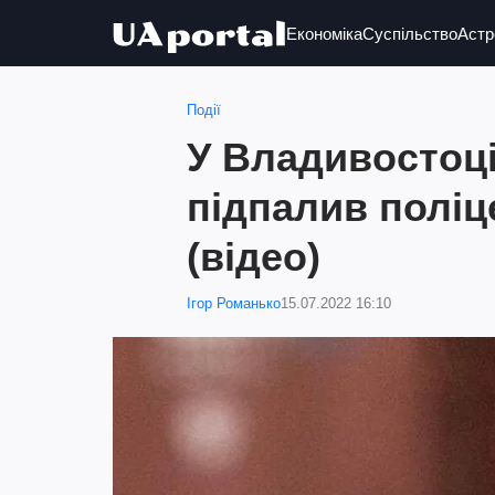
Економіка
Суспільство
Астр
Події
У Владивостоці
підпалив полі
(відео)
Ігор Романько
15.07.2022 16:10