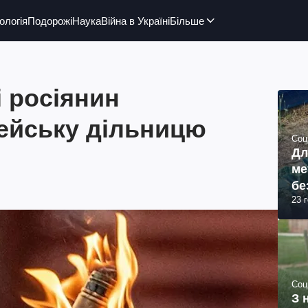
ологія
Подорожі
Наука
Війна в Україні
Більше
 росіянин
цейську дільницю
Соц
Дл
ме
бе
23 
Соц
З 