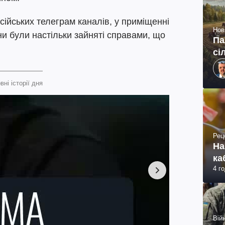
сійських телеграм каналів, у приміщенні
Нов
ни були настільки зайняті справами, що
Па
сі
вні історії дня
Рец
На
ка
4 г
Війн