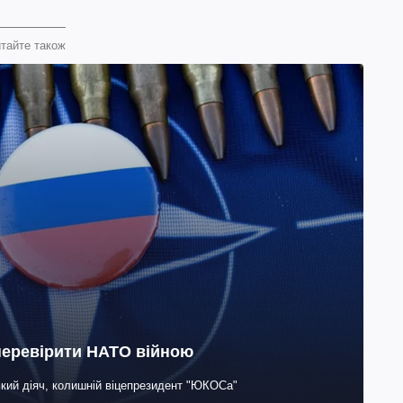
тайте також
 перевірити НАТО війною
ький діяч, колишній віцепрезидент "ЮКОСа"