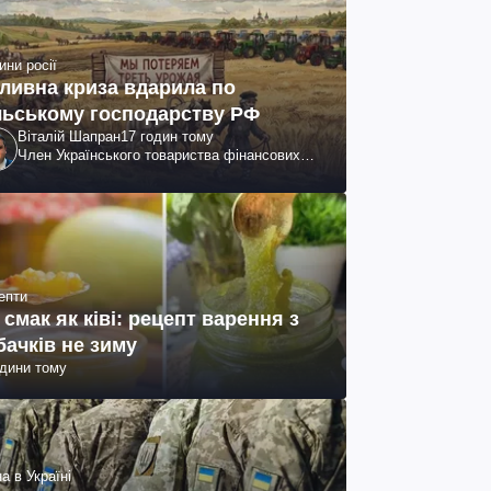
ини росії
ливна криза вдарила по
льському господарству РФ
Віталій Шапран
17 годин тому
Член Українського товариства фінансових
аналітиків
епти
 смак як ківі: рецепт варення з
бачків не зиму
одини тому
а в Україні