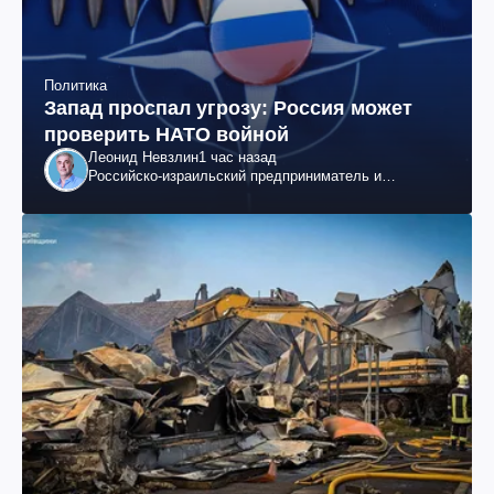
Политика
Запад проспал угрозу: Россия может
проверить НАТО войной
Леонид Невзлин
1 час назад
Российско-израильский предприниматель и
общественный деятель, бывший вице-президент
"ЮКОСа"