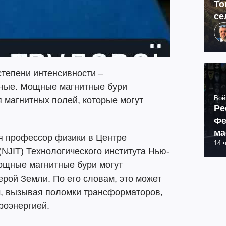
То
се
тепени интенсивности –
ьные. Мощные магнитные бури
Вой
 магнитных полей, которые могут
Ре
Фе
ма
 профессор физики в Центре
14 
пр
NJIT) Технологического института Нью-
мощные магнитные бури могут
рой Земли. По его словам, это может
ч, вызывая поломки трансформаторов,
роэнергией.