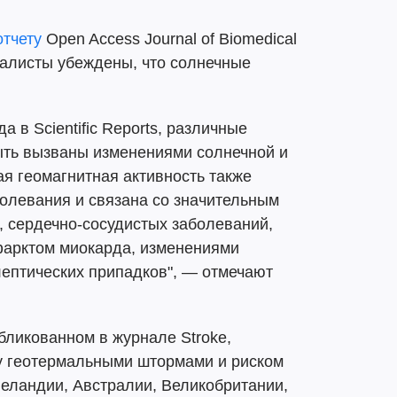
отчету
Open Access Journal of Biomedical
циалисты убеждены, что солнечные
а в Scientific Reports, различные
ыть вызваны изменениями солнечной и
я геомагнитная активность также
олевания и связана со значительным
, сердечно-сосудистых заболеваний,
нфарктом миокарда, изменениями
лептических припадков", — отмечают
убликованном в журнале Stroke,
ду геотермальными штормами и риском
еландии, Австралии, Великобритании,