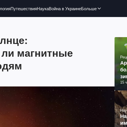
логия
Путешествия
Наука
Война в Украине
Больше
лнце:
 ли магнитные
Рец
юдям
Ар
бо
зи
15 
Нау
На
им