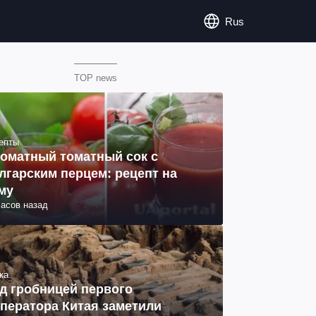
Rus
TOP news
епты
оматный томатный сок с
лгарским перцем: рецепт на
му
часов назад
ка
д гробницей первого
ператора Китая заметили