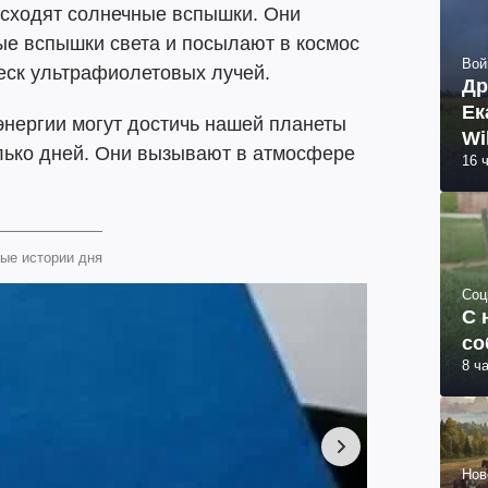
исходят солнечные вспышки. Они
ые вспышки света и посылают в космос
Вой
еск ультрафиолетовых лучей.
Др
Ек
 энергии могут достичь нашей планеты
Wi
олько дней. Они вызывают в атмосфере
16 
ые истории дня
Соц
С 
со
8 ч
Нов