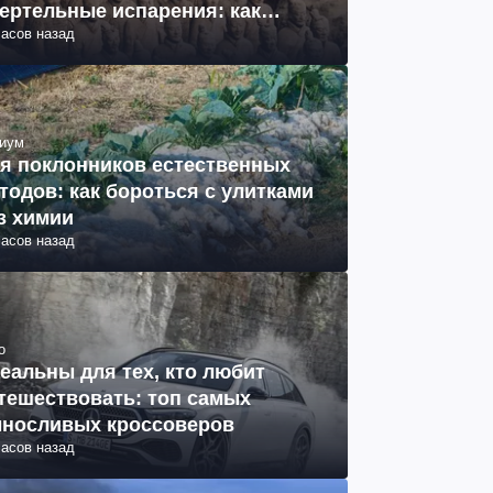
ертельные испарения: как
часов назад
разовались (фото)
иум
я поклонников естественных
тодов: как бороться с улитками
з химии
часов назад
о
еальны для тех, кто любит
тешествовать: топ самых
носливых кроссоверов
часов назад