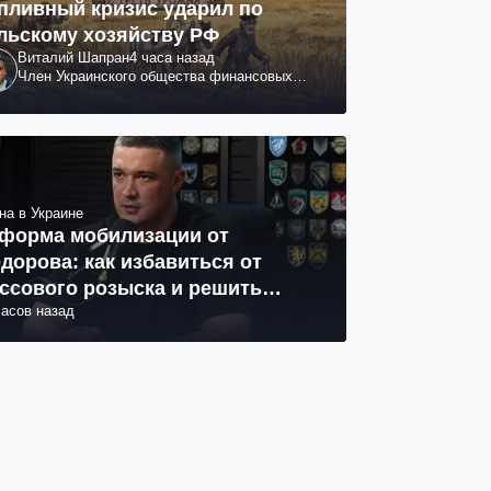
пливный кризис ударил по
льскому хозяйству РФ
Виталий Шапран
4 часа назад
Член Украинского общества финансовых
аналитиков
на в Украине
форма мобилизации от
дорова: как избавиться от
ссового розыска и решить
часов назад
облему СОЧ