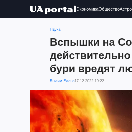
Экономика
Общество
Астро
Наука
Вспышки на Со
действительно
бури вредят л
Былим Елена
17.12.2022 19:22