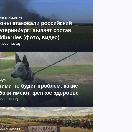
на в Украине
оны атаковали российский
атеринбург: пылает состав
ldberries (фото, видео)
часов назад
иум
ними не будет проблем: какие
баки имеют крепкое здоровье
асов назад
ости россии