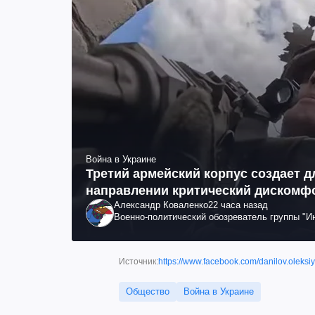
Война в Украине
Третий армейский корпус создает д
направлении критический дискомфо
Александр Коваленко
22 часа назад
Военно-политический обозреватель группы "
Источник:
https://www.facebook.com/danilov.oleksiy
Общество
Война в Украине