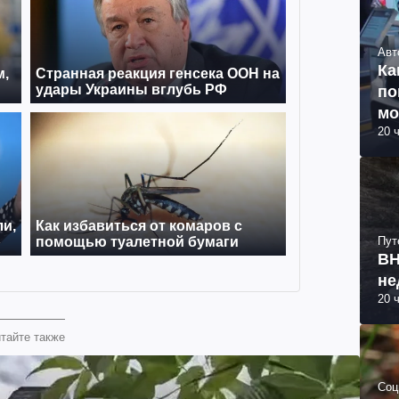
Авт
Ка
по
мо
20 
Пут
ВН
не
20 
тайте также
Соц