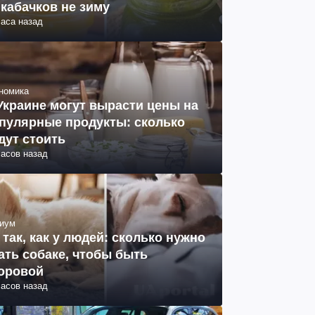
 кабачков не зиму
часа назад
номика
Украине могут вырасти цены на
пулярные продукты: сколько
дут стоить
часов назад
иум
 так, как у людей: сколько нужно
ать собаке, чтобы быть
оровой
часов назад