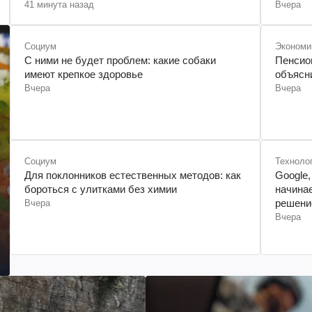
41 минута назад
Вчера
пораз
Социум
Экономи
С ними не будет проблем: какие собаки
Пенсио
имеют крепкое здоровье
объясни
Вчера
Вчера
Социум
Техноло
Для поклонников естественных методов: как
Google,
бороться с улитками без химии
начина
решени
Вчера
Вчера