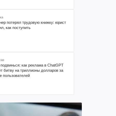
ила ученых (фото)
ка
нер потерял трудовую книжку: юрист
л, как поступить
гии
 подвинься: как реклама в ChatGPT
ет битву на триллионы долларов за
е пользователей