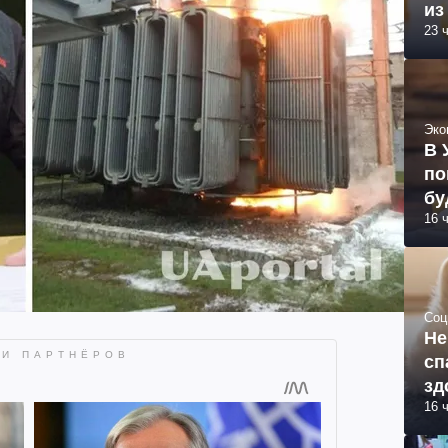
из
23 
Эко
В 
по
бу
16 
Соц
Не
сп
зд
16 