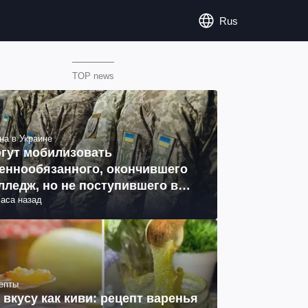
Rus
TOP news
на в Украине
гут мобилизовать
еннообязанного, окончившего
лледж, но не поступившего в
часа назад
з: объяснение юриста
епты
 вкусу как киви: рецепт варенья