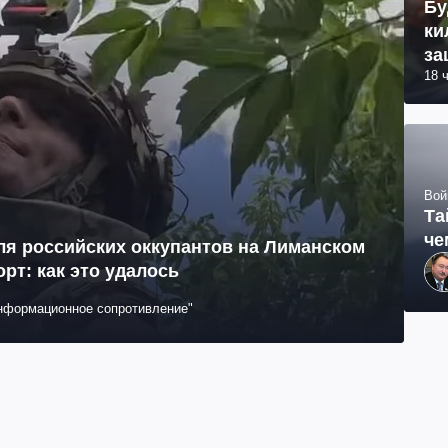
Бу
ки
за
18 
Вой
Та
че
ля российских оккупантов на Лиманском
рт: как это удалось
Информационное сопротивление"