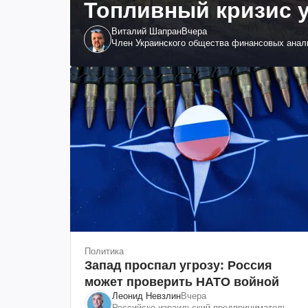
Топливный кризис у
Виталий Шапран
Вчера
Член Украинского общества финансовых анал
Политика
Запад проспал угрозу: Россия
может проверить НАТО войной
Леонид Невзлин
Вчера
Российско-израильский предприниматель и