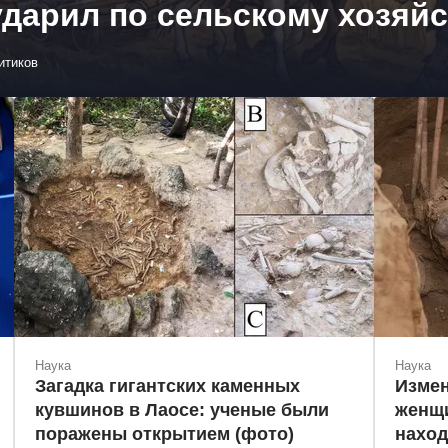
дарил по сельскому хозяй
итиков
Наука
Наука
Загадка гигантских каменных
Измен
кувшинов в Лаосе: ученые были
женщи
поражены открытием (фото)
наход