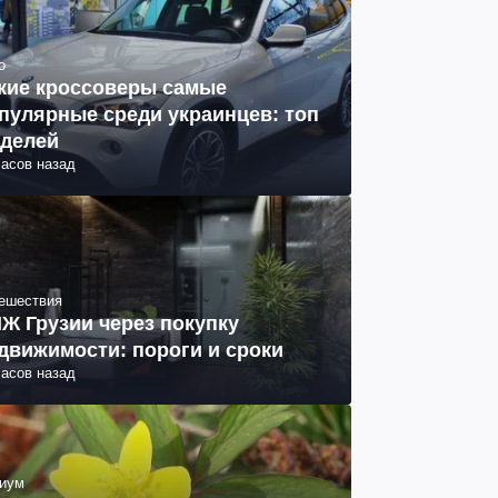
о
кие кроссоверы самые
пулярные среди украинцев: топ
делей
часов назад
ешествия
Ж Грузии через покупку
движимости: пороги и сроки
часов назад
иум