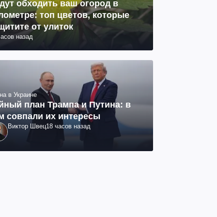
дут обходить ваш огород в
лометре: топ цветов, которые
щитите от улиток
часов назад
на в Украине
йный план Трампа и Путина: в
м совпали их интересы
Виктор Швец
18 часов назад