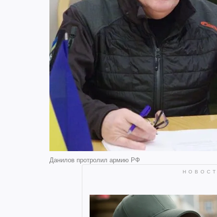
Данилов протролил армию РФ