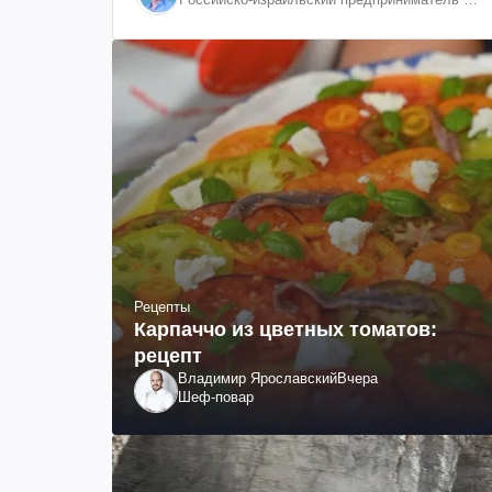
общественный деятель, бывший вице-
президент "ЮКОСа"
Рецепты
Карпаччо из цветных томатов:
рецепт
Владимир Ярославский
Вчера
Шеф-повар