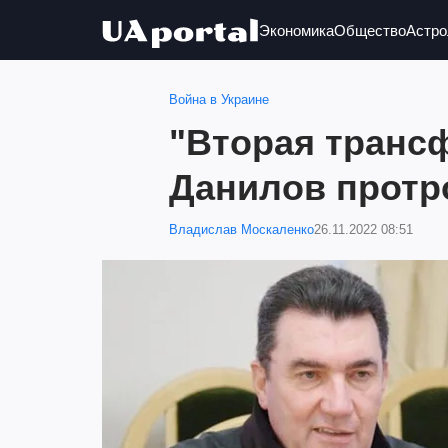
Экономика
Общество
Астро
Война в Украине
"Вторая транс
Данилов протр
Владислав Москаленко
26.11.2022 08:51