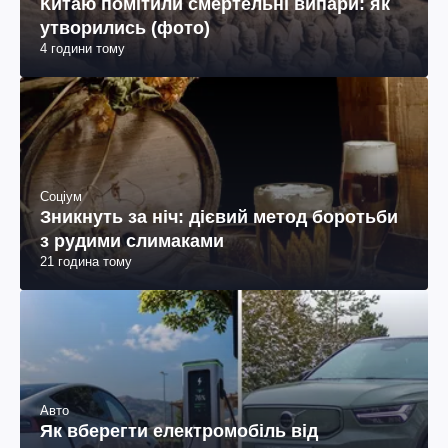
Китаю помітили смертельні випари: як
утворились (фото)
4 години тому
Соціум
Зникнуть за ніч: дієвий метод боротьби
з рудими слимаками
21 година тому
Авто
Як вберегти електромобіль від