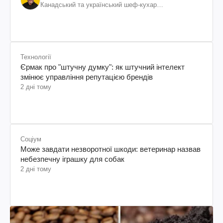
Канадський та український шеф-кухар
колумбійського походження, бізнесмен, телеведучий
Технології
Єрмак про "штучну думку": як штучний інтелект
змінює управління репутацією брендів
2 дні тому
Соціум
Може завдати незворотної шкоди: ветеринар назвав
небезпечну іграшку для собак
2 дні тому