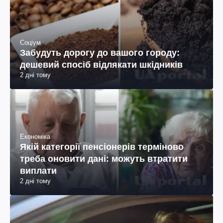
Соціум
Забудуть дорогу до вашого городу:
дешевий спосіб відлякати шкідників
2 дні тому
Економіка
Якій категорії пенсіонерів терміново
треба оновити дані: можуть втратити
виплати
2 дні тому