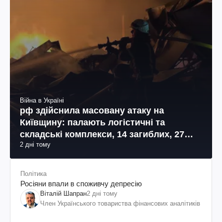
Війна в Україні
рф здійснила масовану атаку на
Київщину: палають логістичні та
складські комплекси, 14 загиблих, 27
2 дні тому
поранених (фото, відео)
Політика
Росіяни впали в споживчу депресію
Віталій Шапран
2 дні тому
Член Українського товариства фінансових аналітиків