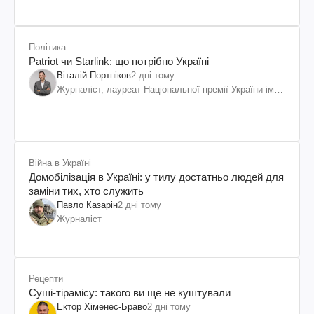
Політика
Patriot чи Starlink: що потрібно Україні
Віталій Портніков
2 дні тому
Журналіст, лауреат Національної премії України ім.
Шевченка
Війна в Україні
Домобілізація в Україні: у тилу достатньо людей для
заміни тих, хто служить
Павло Казарін
2 дні тому
Журналіст
Рецепти
Суші-тірамісу: такого ви ще не куштували
Ектор Хіменес-Браво
2 дні тому