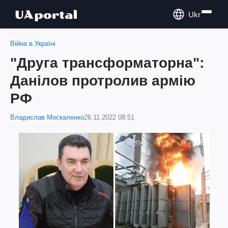
Ukr
Війна в Україні
"Друга трансформаторна":
Данілов протролив армію
РФ
Владислав Москаленко
26.11.2022 08:51