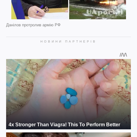
Данілов протролив армію РФ