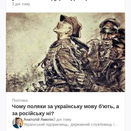
3 дні тому
Політика
Чому поляки за українську мову б'ють, а
за російську ні?
Анатолій Амелін
3 дні тому
Український підприємець, державний службовець і
громадський діяч