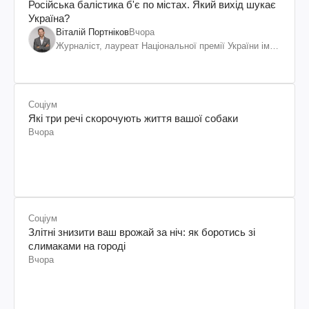
Російська балістика б'є по містах. Який вихід шукає
Україна?
Віталій Портніков
Вчора
Журналіст, лауреат Національної премії України ім.
Шевченка
Соціум
Які три речі скорочують життя вашої собаки
Вчора
Соціум
Злітні знизити ваш врожай за ніч: як боротись зі
слимаками на городі
Вчора