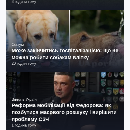
3 години тому
Соціум
Може закінчитись госпіталізацією: що не
можна робити собакам влітку
20 годин тому
Війна в Україні
Реформа мобілізації від Федорова: як
позбутися масового розшуку і вирішити
проблему СЗЧ
1 година тому