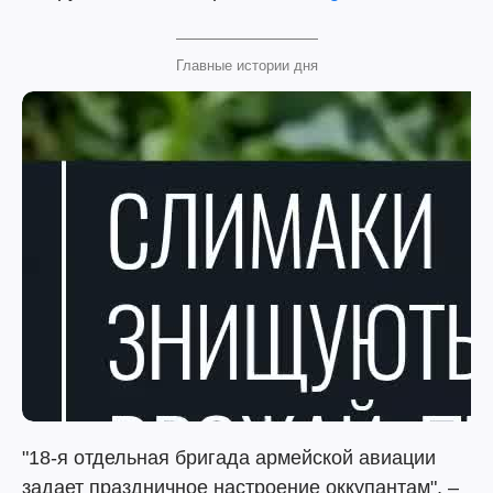
Главные истории дня
"18-я отдельная бригада армейской авиации
задает праздничное настроение оккупантам", –