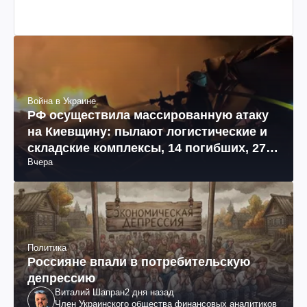
Война в Украине
РФ осуществила массированную атаку
на Киевщину: пылают логистические и
складские комплексы, 14 погибших, 27
Вчера
раненых (фото, видео)
Политика
Россияне впали в потребительскую
депрессию
Виталий Шапран
2 дня назад
Член Украинского общества финансовых аналитиков