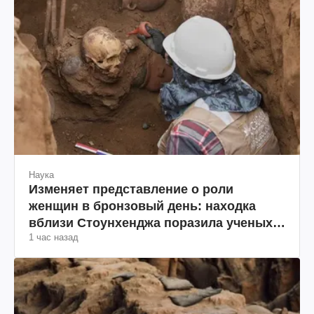
Наука
Изменяет представление о роли
женщин в бронзовый день: находка
вблизи Стоунхенджа поразила ученых
1 час назад
(фото)