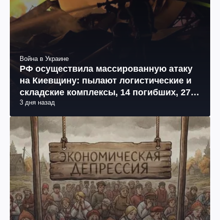
Война в Украине
РФ осуществила массированную атаку
на Киевщину: пылают логистические и
складские комплексы, 14 погибших, 27
3 дня назад
раненых (фото, видео)