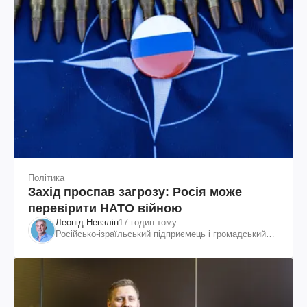
Політика
Захід проспав загрозу: Росія може
перевірити НАТО війною
Леонід Невзлін
17 годин тому
Російсько-ізраїльський підприємець і громадський
діяч, колишній віцепрезидент "ЮКОСа"