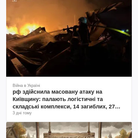
Війна в Україні
рф здійснила масовану атаку на
Київщину: палають логістичні та
складські комплекси, 14 загиблих, 27
3 дні тому
поранених (фото, відео)