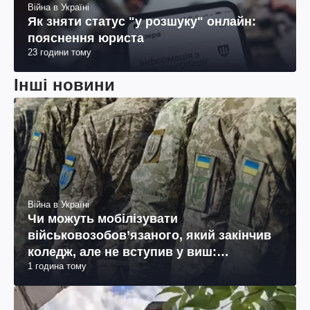
Війна в Україні
Як зняти статус "у розшуку" онлайн:
пояснення юриста
23 години тому
Інші новини
Війна в Україні
Чи можуть мобілізувати
військовозобов’язаного, який закінчив
коледж, але не вступив у виш:
1 година тому
пояснення юриста