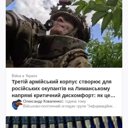
Війна в Україні
Третій армійський корпус створює для
російських окупантів на Лиманському
напрямі критичний дискомфорт: як це
Олександр Коваленко
1 година тому
вдалося
Військово-політичний оглядач групи "Інформаційний
спротив"