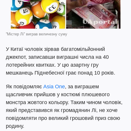
''Містер Лі'' виграв величезну суму
У Китаї чоловік зірвав багатомільйонний
джекпот, записавши виграшні числа на 40
лотерейних квитках. У цю азартну гру
мешканець Піднебесної грає понад 10 років.
Як повідомляє
Asia One
, за виграшем
щасливчик прийшов у костюмі плюшевого
монстра жовтого кольору. Таким чином чоловік,
який представився як громадянин Лі, не хоче
повідомляти про великий грошовий приз свою
родину.