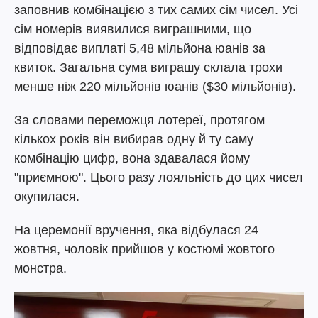
заповнив комбінацією з тих самих сім чисел. Усі
сім номерів виявилися виграшними, що
відповідає виплаті 5,48 мільйона юанів за
квиток. Загальна сума виграшу склала трохи
менше ніж 220 мільйонів юанів ($30 мільйонів).
За словами переможця лотереї, протягом
кількох років він вибирав одну й ту саму
комбінацію цифр, вона здавалася йому
"приємною". Цього разу лояльність до цих чисел
окупилася.
На церемонії вручення, яка відбулася 24
жовтня, чоловік прийшов у костюмі жовтого
монстра.