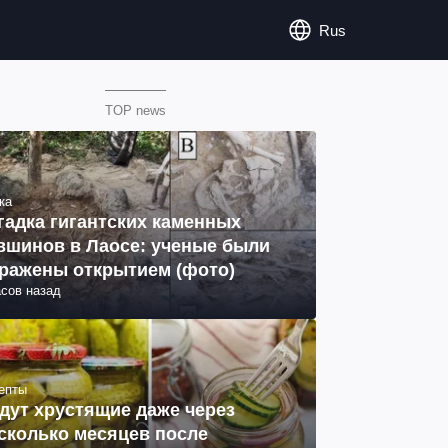
Rus
TOP news
ка
гадка гигантских каменных
вшинов в Лаосе: ученые были
ражены открытием (фото)
асов назад
епты
дут хрустящие даже через
сколько месяцев после