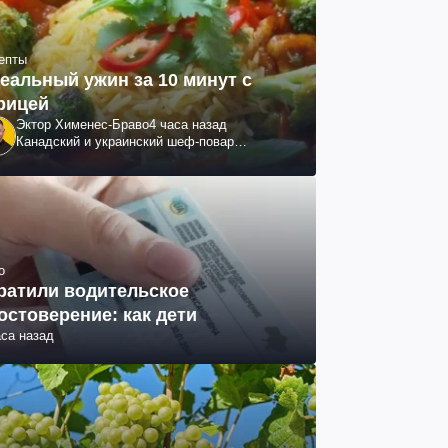
епты
еальный ужин за 10 минут с
рицей
Эктор Хименес-Браво
4 часа назад
Канадский и украинский шеф-повар
колумбийского происхождения, бизнесмен,
телеведущий
о
ратили водительское
остоверение: как дети
аса назад