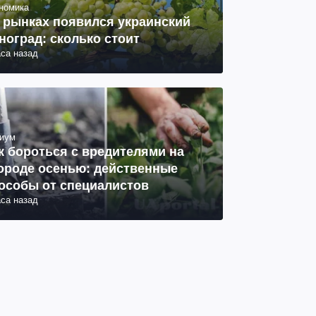
номика
 рынках появился украинский
ноград: сколько стоит
аса назад
иум
к бороться с вредителями на
ороде осенью: действенные
особы от специалистов
аса назад