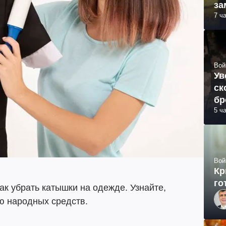
за
7 ч
ма
Вой
Ув
ск
бр
5 ч
Вой
Кр
го
ак убрать катышки на одежде. Узнайте,
ю народных средств.