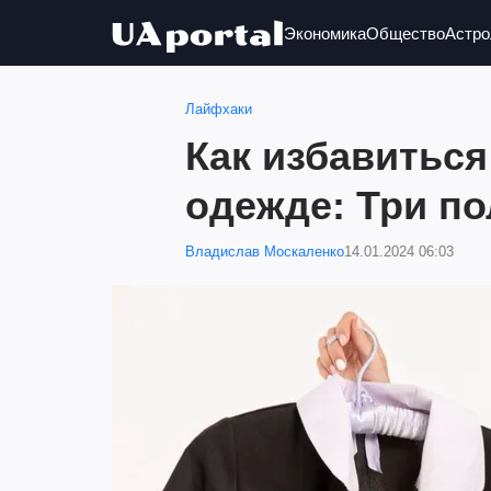
Экономика
Общество
Астро
Лайфхаки
Как избавиться
одежде: Три п
Владислав Москаленко
14.01.2024 06:03