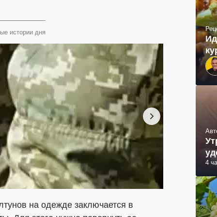
Рец
ые истории дня
Ид
ку
Авт
Ут
уд
4 ч
лтунов на одежде заключается в