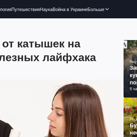
логия
Путешествия
Наука
Война в Украине
Больше
 от катышек на
олезных лайфхака
Нау
За
ку
по
8 ч
Рец
Бу
не