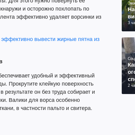
ты. Для этого нужно повернуть ее
Эко
 кнаружи и осторожно похлопать по
На
ви
е лента эффективно удаляет ворсинки из
3 ч
к эффективно вывести жирные пятна из
Соц
ов
Ка
ог
беспечивает удобный и эффективный
сп
ды. Прокрутите клейкую поверхность
2 ч
 в результате он без труда собирает и
ки. Валики для ворса особенно
кани, в частности пальто и свитера.