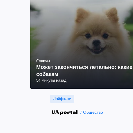
Социум
Может закончиться летально: какие
собакам
54 минуты назад
Лайфхаки
Общество