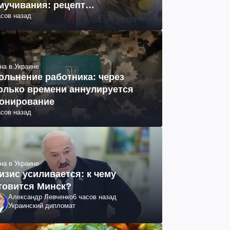
мучивания: рецепт
асов назад
ринованных огурцов на зиму
на в Украине
ольнение работника: через
олько времени аннулируется
онирование
асов назад
на в Украине
изис усиливается: к чему
товится Минск?
Александр Левченко
6 часов назад
Украинский дипломат