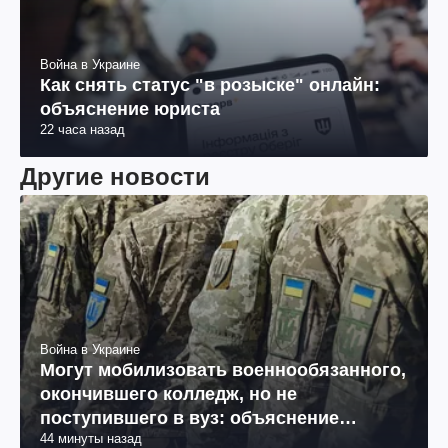
Война в Украине
Как снять статус "в розыске" онлайн:
объяснение юриста
22 часа назад
Другие новости
Война в Украине
Могут мобилизовать военнообязанного,
окончившего колледж, но не
поступившего в вуз: объяснение
44 минуты назад
юриста