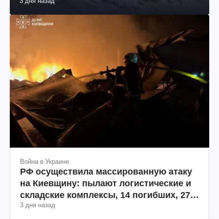
3 дня назад
Война в Украине
РФ осуществила массированную атаку
на Киевщину: пылают логистические и
складские комплексы, 14 погибших, 27
3 дня назад
раненых (фото, видео)