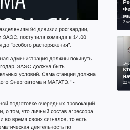
Ре
Фе
ма
2 ч
пр
азделениям 94 дивизии росгвардии,
 ЗАЭС, поступила команда в 14.00
м до "особого распоряжения".
нная администрация должны покинуть
Эко
ргодар. ЗАЭС должна быть
Кт
ельных условий. Сама станция должна
на
кого Энергоатома и МАГАТЭ." -
22 
ной подготовке очередных провокаций
, о том, что личный состав агрессора
и во время своих сигналов, то есть
ематическая деятельность по