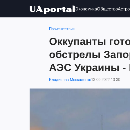
Экономика
Общество
Астро
Происшествия
Оккупанты гот
обстрелы Запо
АЭС Украины -
Владислав Москаленко
13.09.2022 13:30