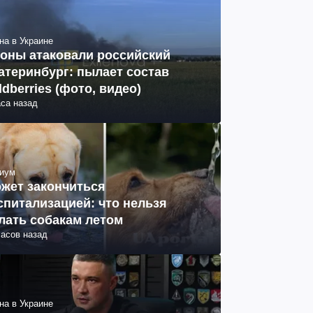
на в Украине
оны атаковали российский
атеринбург: пылает состав
ldberries (фото, видео)
аса назад
иум
жет закончиться
спитализацией: что нельзя
лать собакам летом
часов назад
на в Украине