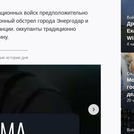
ационных войск предположительно
Вой
онный обстрел города Энергодар и
Др
анции. оккупанты традиционно
Ек
ину.
Wi
4 ч
ые истории дня
Соц
Мо
го
де
20 
Вой