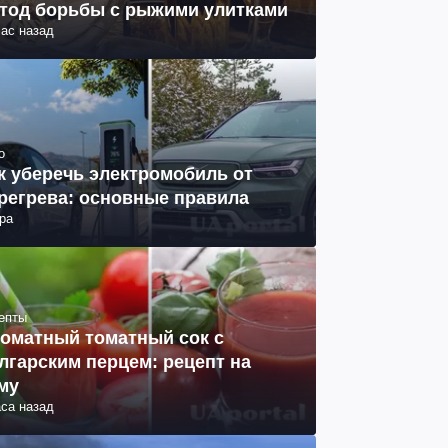
тод борьбы с рыжими улитками
час назад
о
к уберечь электромобиль от
регрева: основные правила
ра
епты
оматный томатный сок с
лгарским перцем: рецепт на
му
аса назад