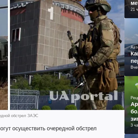
ме
21 
Авт
Ка
пе
Вче
Рец
Ар
бо
едной обстрел ЗАЭС
зи
3 ч
огут осуществить очередной обстрел