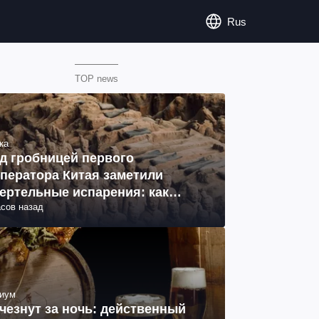
Rus
TOP news
ка
д гробницей первого
ператора Китая заметили
ертельные испарения: как
асов назад
разовались (фото)
иум
чезнут за ночь: действенный