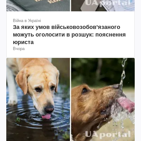
Війна в Україні
За яких умов військовозобов’язаного
можуть оголосити в розшук: пояснення
юриста
Вчора