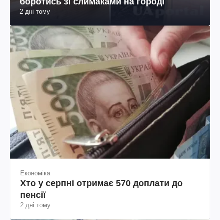
боротись зі слимаками на городі
2 дні тому
Економіка
Хто у серпні отримає 570 доплати до
пенсії
2 дні тому