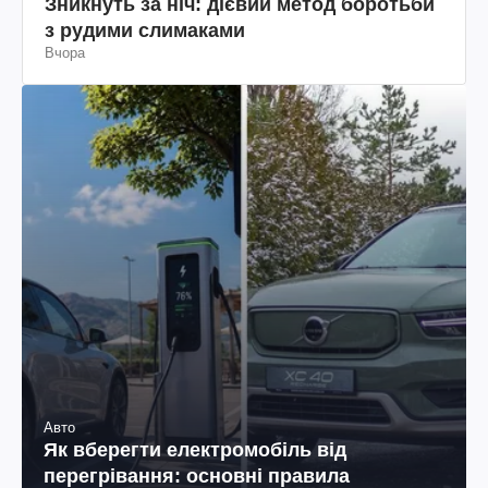
Зникнуть за ніч: дієвий метод боротьби
з рудими слимаками
Вчора
Авто
Як вберегти електромобіль від
перегрівання: основні правила