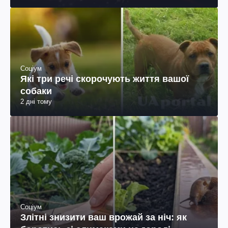
Соціум
Які три речі скорочують життя вашої
собаки
2 дні тому
Соціум
Злітні знизити ваш врожай за ніч: як