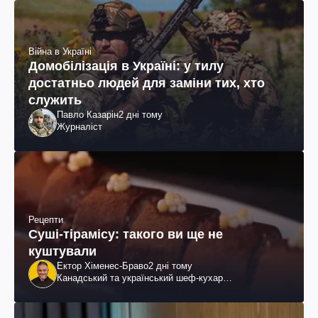
Війна в Україні
Домобілізація в Україні: у тилу
достатньо людей для заміни тих, хто
служить
Павло Казарін
2 дні тому
Журналіст
Рецепти
Суші-тірамісу: такого ви ще не
куштували
Ектор Хіменес-Браво
2 дні тому
Канадський та український шеф-кухар
колумбійського походження, бізнесмен, телеведучий