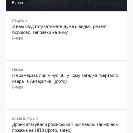
Вчора
Рецепти
З нею обід готуватимете дуже швидко: рецепт
борщової заправки на зиму
Вчора
Наука
Не замерзає при мінус 50: у чому загадка "мертвого
озера" в Антарктиді (фото)
Вчора
Війна в Україні
Дрони атакували російський Ярославль: зайнялась
пожежа на НПЗ (фото, відео)