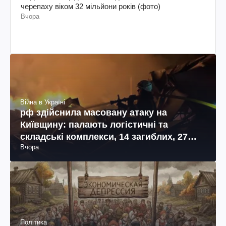
черепаху віком 32 мільйони років (фото)
Вчора
Війна в Україні
рф здійснила масовану атаку на
Київщину: палають логістичні та
складські комплекси, 14 загиблих, 27
Вчора
поранених (фото, відео)
Політика