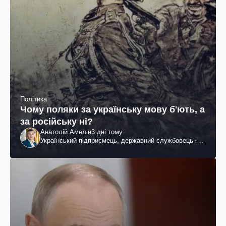
Політика
Чому поляки за українську мову б'ють, а
за російську ні?
Анатолій Амелін
3 дні тому
Український підприємець, державний службовець і
громадський діяч