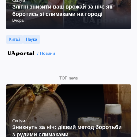
Соціум
Злітні знизити ваш врожай за ніч: як
боротись зі слимаками на городі
Вчора
Китай
Наука
Новини
TOP news
Соціум
Зникнуть за ніч: дієвий метод боротьби
з рудими слимаками