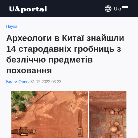
Ukr
Наука
Археологи в Китаї знайшли
14 стародавніх гробниць з
безліччю предметів
поховання
Билім Олена
31.12.2022 03:23