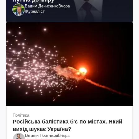
Вадим Денисенко
Вчора
Журналіст
Політика
Російська балістика б'є по містах. Який
вихід шукає Україна?
Віталій Портніков
Вчора