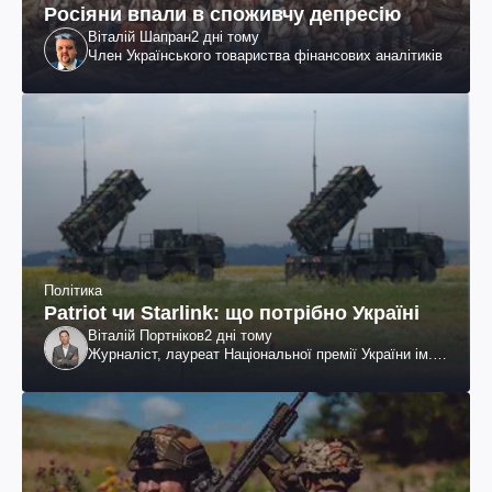
Росіяни впали в споживчу депресію
Віталій Шапран
2 дні тому
Член Українського товариства фінансових аналітиків
Політика
Patriot чи Starlink: що потрібно Україні
Віталій Портніков
2 дні тому
Журналіст, лауреат Національної премії України ім.
Шевченка