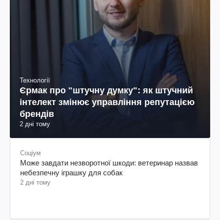
Технології
Єрмак про "штучну думку": як штучний
інтелект змінює управління репутацією
брендів
2 дні тому
Соціум
Може завдати незворотної шкоди: ветеринар назвав
небезпечну іграшку для собак
2 дні тому