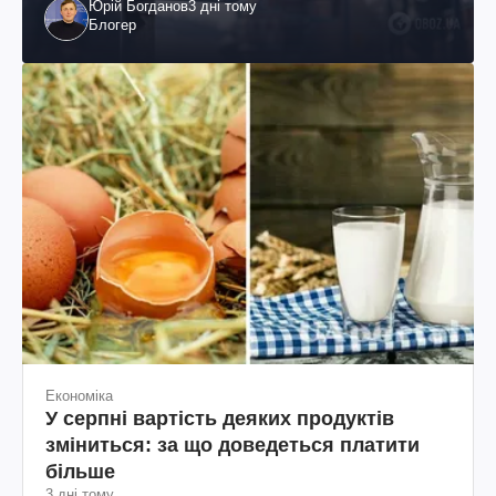
Юрій Богданов
3 дні тому
Блогер
Економіка
У серпні вартість деяких продуктів
зміниться: за що доведеться платити
більше
3 дні тому