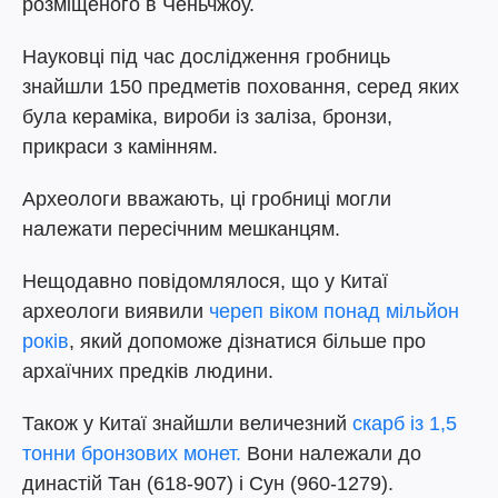
розміщеного в Ченьчжоу.
Науковці під час дослідження гробниць
знайшли 150 предметів поховання, серед яких
була кераміка, вироби із заліза, бронзи,
прикраси з камінням.
Археологи вважають, ці гробниці могли
належати пересічним мешканцям.
Нещодавно повідомлялося, що у Китаї
археологи виявили
череп віком понад мільйон
років
, який допоможе дізнатися більше про
архаїчних предків людини.
Також у Китаї знайшли величезний
скарб із 1,5
тонни бронзових монет.
Вони належали до
династій Тан (618-907) і Сун (960-1279).