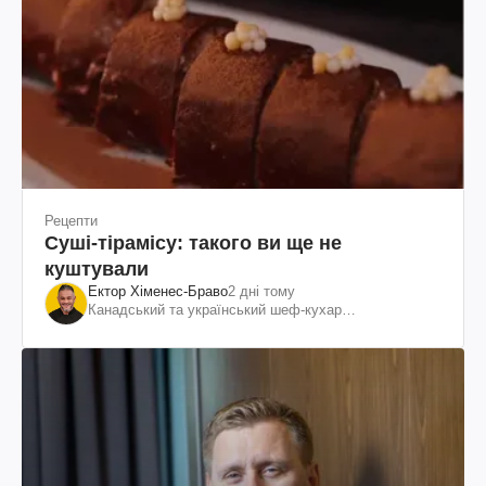
Рецепти
Суші-тірамісу: такого ви ще не
куштували
Ектор Хіменес-Браво
2 дні тому
Канадський та український шеф-кухар
колумбійського походження, бізнесмен, телеведучий