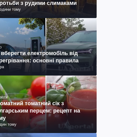
ротьби з рудими слимаками
години тому
о
 вберегти електромобіль від
регрівання: основні правила
ра
епти
оматний томатний сік з
лгарським перцем: рецепт на
му
один тому