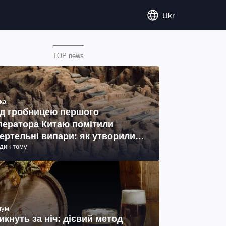
Ukr
TOP news
ка
д гробницею першого
ператора Китаю помітили
ертельні випари: як утворились
один тому
ото)
іум
икнуть за ніч: дієвий метод