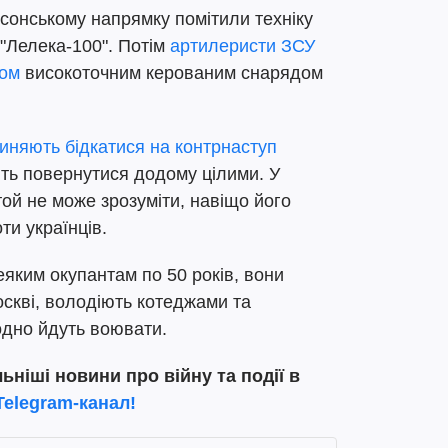
сонському напрямку помітили техніку
"Лелека-100". Потім
артилеристи ЗСУ
ром
високоточним керованим снарядом
пиняють бідкатися на контрнаступ
ть повернутися додому цілими. У
той не може зрозуміти, навіщо його
ти українців.
еяким окупантам по 50 років, вони
оскві, володіють котеджами та
одно йдуть воювати.
ніші новини про війну та події в
Telegram-канал!