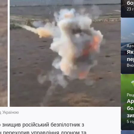
бо
23 
Авт
Як
пе
Вчо
Рец
Ар
бо
д Україною
зи
5 г
 знищив російський безпілотник з
ін перехопив управління дроном та