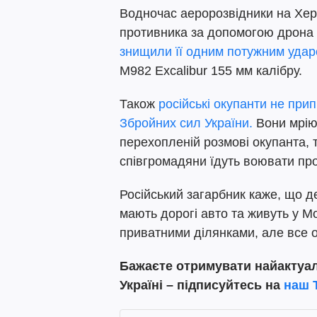
Водночас аеророзвідники на Хер
противника за допомогою дрона 
знищили її одним потужним уда
M982 Excalibur 155 мм калібру.
Також
російські окупанти не при
Збройних сил України.
Вони мрію
перехопленій розмові окупанта, 
співгромадяни їдуть воювати про
Російський загарбник каже, що д
мають дорогі авто та живуть у М
приватними ділянками, але все 
Бажаєте отримувати найактуаль
Україні – підписуйтесь на
наш 