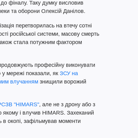
ї до фіналу. Таку думку висловив
еки та оборони Олексій Данілов.
ізація перетворилась на втечу сотні
сті російської системи, масову смерть
 також стала потужним фактором
и продовжують професійну виконувати
 у мережі показали, як
ЗСУ на
мим влучанням
знищили ворожий
.
РСЗВ "HIMARS"
, але не з дрону або з
по якому і влучив HIMARS. Захеканий
ь в окопі, зафільмував моменти