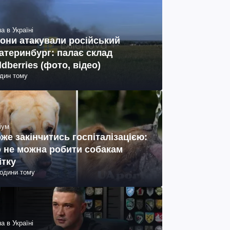
а в Україні
они атакували російський
атеринбург: палає склад
ldberries (фото, відео)
один тому
іум
же закінчитись госпіталізацією:
 не можна робити собакам
ітку
години тому
а в Україні