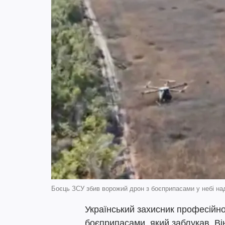
Боєць ЗСУ збив ворожий дрон з боєприпасами у небі на
Український захисник професійно
боєприпасами, який заблукав. В