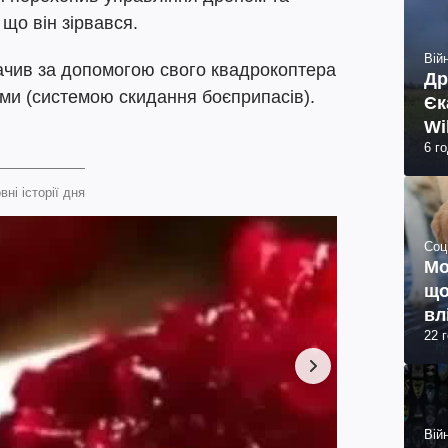
 що він зірвався.
Війн
ачив за допомогою свого квадрокоптера
Др
ми (системою скидання боєприпасів).
Єк
Wi
6 г
вні історії дня
Соц
Мо
що
вл
22 
Війн