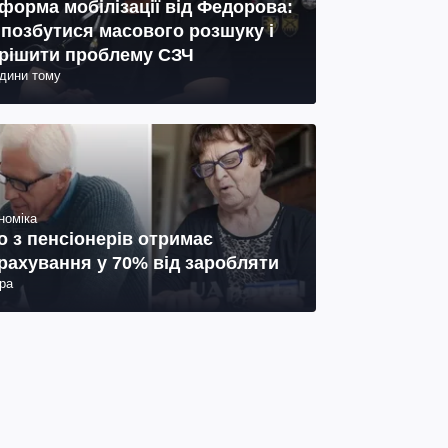
форма мобілізації від Федорова:
 позбутися масового розшуку і
рішити проблему СЗЧ
одини тому
номіка
о з пенсіонерів отримає
рахування у 70% від заробляти
ра