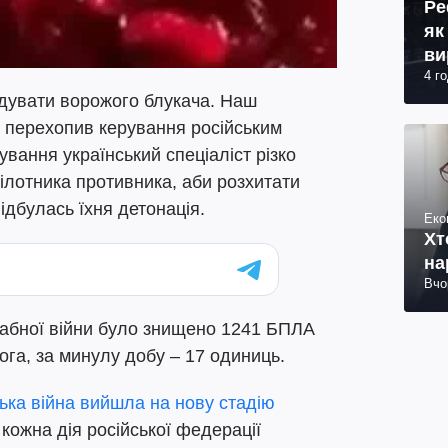
Ре
як
ви
4 г
дувати ворожого блукача. Наш
 перехопив керування російським
вання український спеціаліст різко
ілотника противника, аби розхитати
ідбулась їхня детонація.
Еко
Хт
на
Вчо
абної війни було знищено 1241 БПЛА
ога, за минулу добу – 17 одиниць.
ська війна вийшла на нову стадію
 кожна дія російської федерації