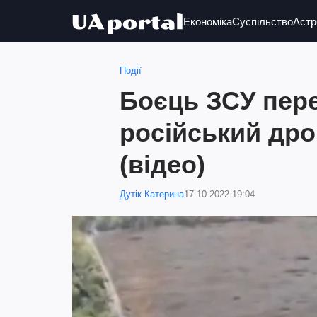
Економіка
Суспільство
Астр
Події
Боєць ЗСУ пер
російський др
(відео)
Дутік Катерина
17.10.2022 19:04