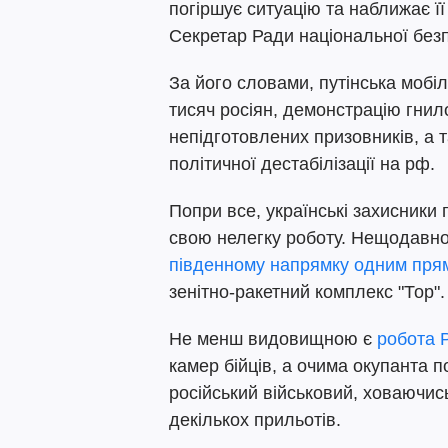
погіршує ситуацію та наближає ї
Секретар Ради національної безп
За його словами, путінська мобіл
тисяч росіян, демонстрацію гнило
непідготовлених призовників, а
політичної дестабілізації на рф.
Попри все, українські захисник
свою нелегку роботу. Нещодавно
південному напрямку одним пря
зенітно-ракетний комплекс "Тор"
Не менш видовищною є
робота 
камер бійців, а очима окупанта 
російський військовий, ховаючис
декількох прильотів.