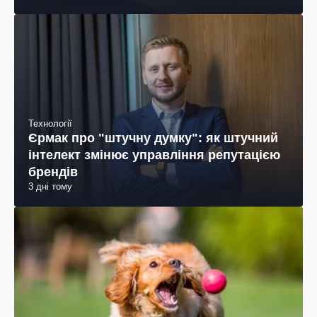
колумбійського походження, бізнесмен, телеведучий
Технології
Єрмак про "штучну думку": як штучний
інтелект змінює управління репутацією
брендів
3 дні тому