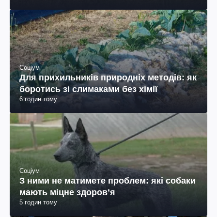
Соціум
Для прихильників природніх методів: як
боротись зі слимаками без хімії
6 годин тому
Соціум
З ними не матимете проблем: які собаки
мають міцне здоров’я
5 годин тому