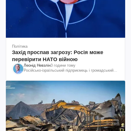
Політика
Захід проспав загрозу: Росія може
перевірити НАТО війною
Леонід Невзлін
3 години тому
Російсько-ізраїльський підприємець і громадський
діяч, колишній віцепрезидент "ЮКОСа"