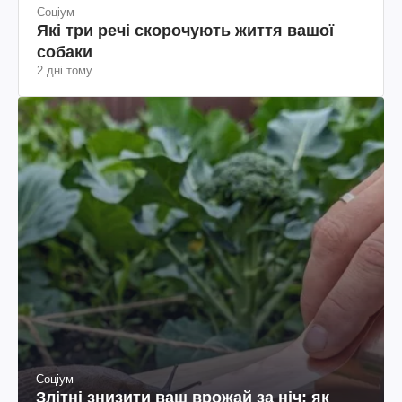
Соціум
Які три речі скорочують життя вашої
собаки
2 дні тому
Соціум
Злітні знизити ваш врожай за ніч: як