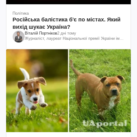
Політика
Російська балістика б'є по містах. Який
вихід шукає Україна?
Віталій Портніков
2 дні тому
Журналіст, лауреат Національної премії України ім.
Шевченка