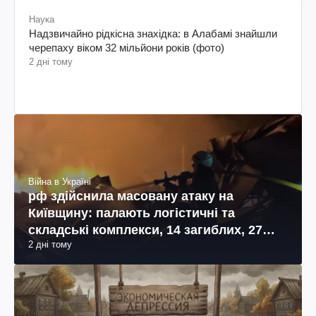
Наука
Надзвичайно рідкісна знахідка: в Алабамі знайшли
черепаху віком 32 мільйони років (фото)
2 дні тому
Війна в Україні
рф здійснила масовану атаку на
Київщину: палають логістичні та
складські комплекси, 14 загиблих, 27
2 дні тому
поранених (фото, відео)