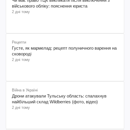
Чи має право ТЦК викликати після виключення з
військового обліку: пояснення юриста
2 дні тому
Рецепти
Густе, як мармелад: рецепт полуничного варення на
сковороді
2 дні тому
Війна в Україні
Дрони атакували Тульську область: спалахнув
найбільший склад Wildberries (фото, відео)
2 дні тому