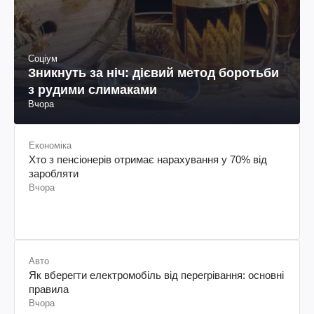
Соціум
Зникнуть за ніч: дієвий метод боротьби
з рудими слимаками
Вчора
Економіка
Хто з пенсіонерів отримає нарахування у 70% від
заробляти
Вчора
Авто
Як вберегти електромобіль від перегрівання: основні
правила
Вчора