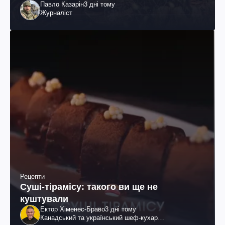
Павло Казарін
3 дні тому
Журналіст
Рецепти
Суші-тірамісу: такого ви ще не
куштували
Ектор Хіменес-Браво
3 дні тому
Канадський та український шеф-кухар