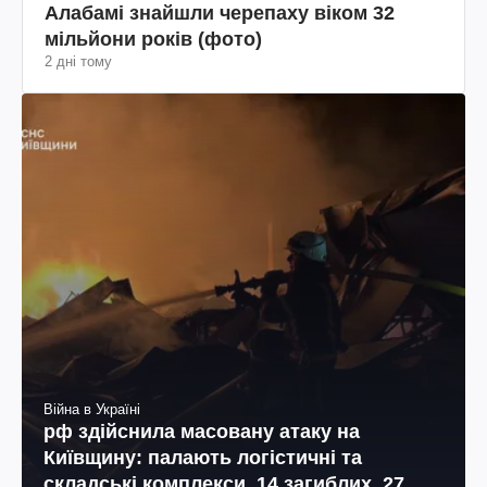
Алабамі знайшли черепаху віком 32
мільйони років (фото)
2 дні тому
Війна в Україні
рф здійснила масовану атаку на
Київщину: палають логістичні та
складські комплекси, 14 загиблих, 27