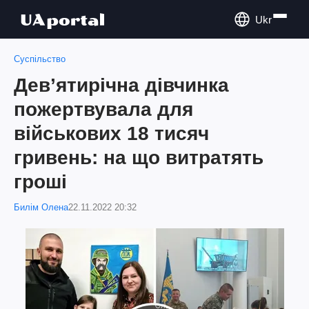
Ukr
Суспільство
Дев’ятирічна дівчинка
пожертвувала для
військових 18 тисяч
гривень: на що витратять
гроші
Билім Олена
22.11.2022 20:32