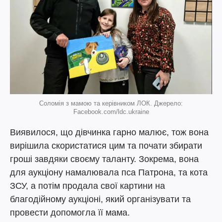
Соломія з мамою та керівником ЛОК. Джерело:
Facebook.com/ldc.ukraine
Виявилося, що дівчинка гарно малює, тож вона
вирішила скористатися цим та почати збирати
гроші завдяки своєму таланту. Зокрема, вона
для аукціону намалювала пса Патрона, та кота
ЗСУ, а потім продала свої картини на
благодійному аукціоні, який організувати та
провести допомогла її мама.