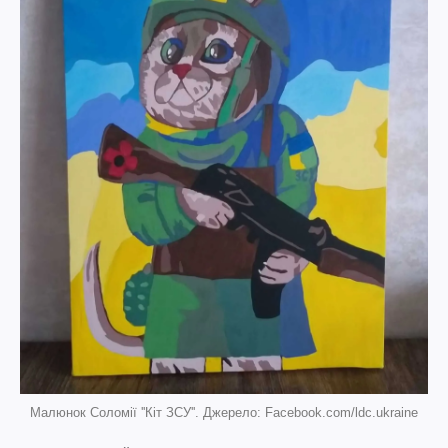
Малюнок Соломії ''Кіт ЗСУ''. Джерело: Facebook.com/ldc.ukraine