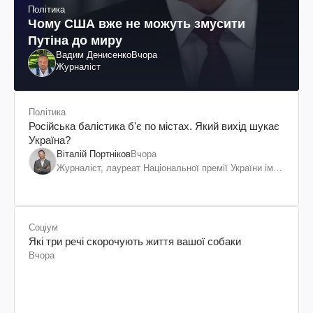
Політика
Чому США вже не можуть змусити
Путіна до миру
Вадим Денисенко
Вчора
Журналіст
Політика
Російська балістика б'є по містах. Який вихід шукає
Україна?
Віталій Портніков
Вчора
Журналіст, лауреат Національної премії України ім.
Шевченка
Соціум
Які три речі скорочують життя вашої собаки
Вчора