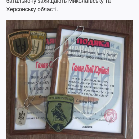
батальйону захищають Миколаївську та
Херсонську області.