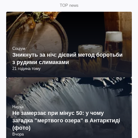
TOP news
Соціум
Зникнуть за ніч: дієвий метод боротьби
з рудими слимаками
21 година тому
Наука
Не замерзає при мінус 50: у чому
загадка "мертвого озера" в Антарктиді
(фото)
Вчора