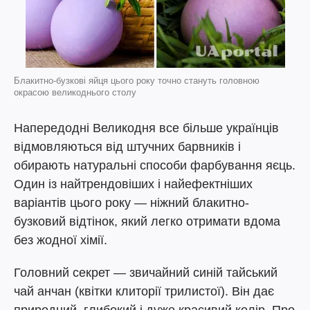
Блакитно-бузкові яйця цього року точно стануть головною
окрасою великоднього столу
Напередодні Великодня все більше українців
відмовляються від штучних барвників і
обирають натуральні способи фарбування яєць.
Один із найтрендовіших і найефектніших
варіантів цього року — ніжний блакитно-
бузковий відтінок, який легко отримати вдома
без жодної хімії.
Головний секрет — звичайний синій тайський
чай анчан (квітки клиторії трилистої). Він дає