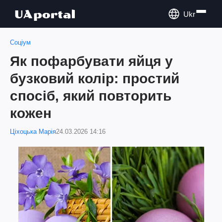
Ukr
Соціум
Як пофарбувати яйця у
бузковий колір: простий
спосіб, який повторить
кожен
Ціхоцька Марія
24.03.2026 14:16