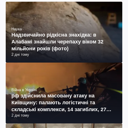
Наука
Надзвичайно рідкісна знахідка: в
Алабамі знайшли черепаху віком 32
мільйони років (фото)
2 дні тому
Війна в Україні
рф здійснила масовану атаку на
Київщину: палають логістичні та
складські комплекси, 14 загиблих, 27
2 дні тому
поранених (фото, відео)