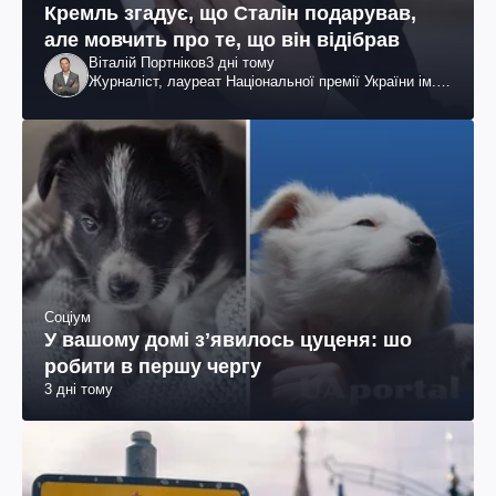
Кремль згадує, що Сталін подарував,
але мовчить про те, що він відібрав
Віталій Портніков
3 дні тому
Журналіст, лауреат Національної премії України ім.
Шевченка
Соціум
У вашому домі зʼявилось цуценя: шо
робити в першу чергу
3 дні тому