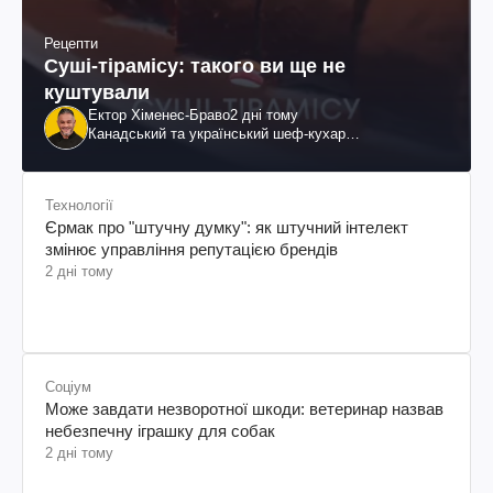
Рецепти
Суші-тірамісу: такого ви ще не
куштували
Ектор Хіменес-Браво
2 дні тому
Канадський та український шеф-кухар
колумбійського походження, бізнесмен, телеведучий
Технології
Єрмак про "штучну думку": як штучний інтелект
змінює управління репутацією брендів
2 дні тому
Соціум
Може завдати незворотної шкоди: ветеринар назвав
небезпечну іграшку для собак
2 дні тому