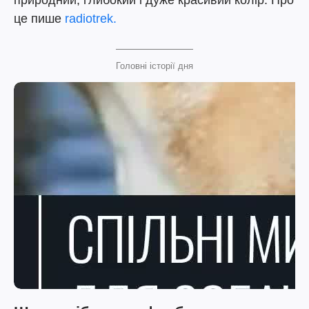
природний, глибокий і дуже красивий колір. Про
це пише
radiotrek.
Головні історії дня