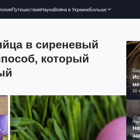
логия
Путешествия
Наука
Война в Украине
Больше
яйца в сиреневый
способ, который
ый
Соц
Ис
ме
10 
Нау
Не
за