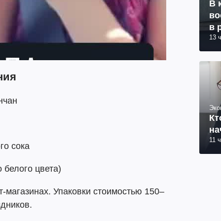
В 
во
в 
13 
ния
нчан
Эко
Кт
на
11 
го сока
 белого цвета)
т-магазинах. Упаковки стоимостью 150–
здников.