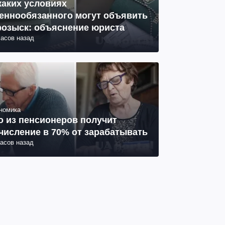
каких условиях
еннообязанного могут объявить
розыск: объяснение юриста
часов назад
номика
о из пенсионеров получит
числение в 70% от зарабатывать
часов назад