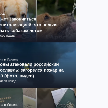
иум
жет закончиться
спитализацией: что нельзя
лать собакам летом
асов назад
на в Украине
оны атаковали российский
ославль: загорелся пожар на
З (фото, видео)
часов назад
на в Украине