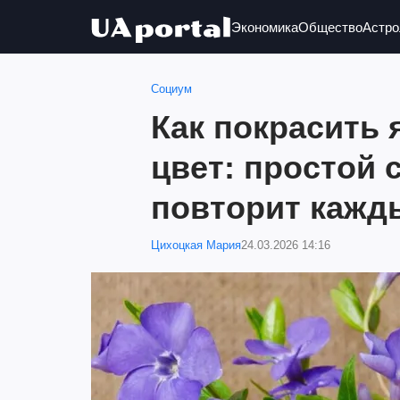
Экономика
Общество
Астро
Социум
Как покрасить 
цвет: простой 
повторит кажд
Цихоцкая Мария
24.03.2026 14:16