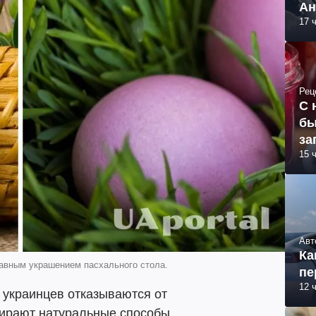
Ан
17 
Рец
С 
бы
за
15 
Авт
Ка
лавным украшением пасхального стола.
пе
12 
 украинцев отказываются от
бирают натуральные способы