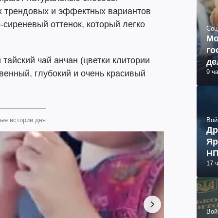
х трендовых и эффектных вариантов
-сиреневый оттенок, который легко
Соц
Мо
го
 тайский чай анчан (цветки клитории
де
9 ч
твенный, глубокий и очень красивый
Вой
ые истории дня
Др
Яр
НП
17 
Вой