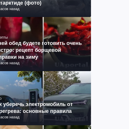
тарктиде (фото)
часов назад
епты
ней обед будете готовить очень
стро: рецепт борщевой
правки на зиму
часов назад
о
к уберечь электромобиль от
регрева: основные правила
часов назад