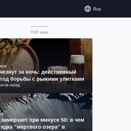
Rus
TOP news
иум
чезнут за ночь: действенный
тод борьбы с рыжими улитками
часов назад
ка
 замерзает при минусе 50: в чем
гадка "мертвого озера" в