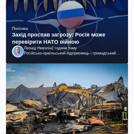
Політика
Захід проспав загрозу: Росія може
перевірити НАТО війною
Леонід Невзлін
2 години тому
Російсько-ізраїльський підприємець і громадський
діяч, колишній віцепрезидент "ЮКОСа"