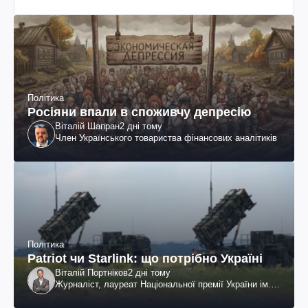
Політика
Росіяни впали в споживчу депресію
Віталій Шапран
2 дні тому
Член Українського товариства фінансових аналітиків
Політика
Patriot чи Starlink: що потрібно Україні
Віталій Портніков
2 дні тому
Журналіст, лауреат Національної премії України ім.
Шевченка