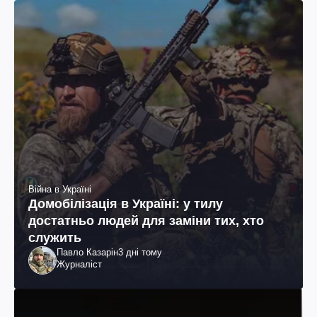
Війна в Україні
Домобілізація в Україні: у тилу
достатньо людей для заміни тих, хто
служить
Павло Казарін
3 дні тому
Журналіст