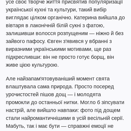
усе своє творче життя присвятив популяризації
української кухні та культури, такий вибір
виглядає цілком органічно. Катерина вийшла до
вівтаря в лаконічній білій сукні з фатою,
залишивши волосся розпущеним — ніжно й без
зайвого пафосу. Євген з'явився у вбранні з
виразними українськими мотивами, ще раз
підкресливши: він не просто готує борщ, він
живе цією культурою.
Але найзапам'ятовуваніший момент свята
влаштувала сама природа. Просто посеред
урочистостей пішов дощ — і молодята
промокли до останньої нитки. Могло б зіпсувати
настрій, але вийшло навпаки: фото під дощем
стали найромантичнішими в усій весільній серії.
Мабуть, так і має бути — справжні емоції не