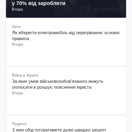
у 70% від заробляти
Вчора
Авто
Як вберегти електромобіль від перегрівання: основні
правила
Вчора
Війна в Україні
За яких умов військовозобов’язаного можуть
оголосити в розшук: пояснення юриста
Вчора
Рецепти
З нею обід готуватимете дуже швидко: рецепт