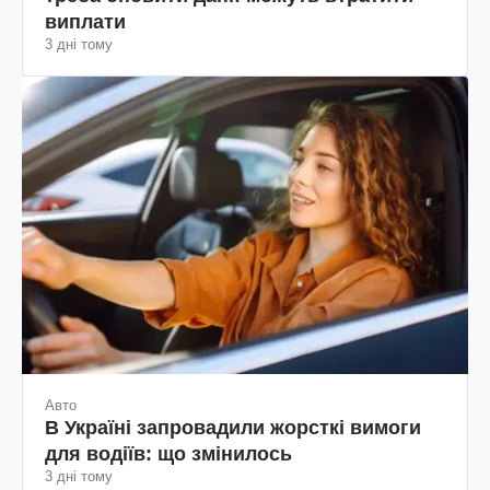
виплати
3 дні тому
Авто
В Україні запровадили жорсткі вимоги
для водіїв: що змінилось
3 дні тому