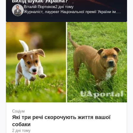
вихід шукає Україна?
Віталій Портніков
2 дні тому
Журналіст, лауреат Національної премії України ім.
Шевченка
Соціум
Які три речі скорочують життя вашої
собаки
2 дні тому