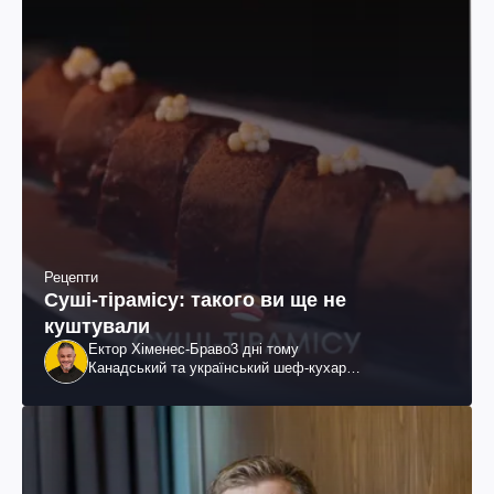
Рецепти
Суші-тірамісу: такого ви ще не
куштували
Ектор Хіменес-Браво
3 дні тому
Канадський та український шеф-кухар
колумбійського походження, бізнесмен, телеведучий