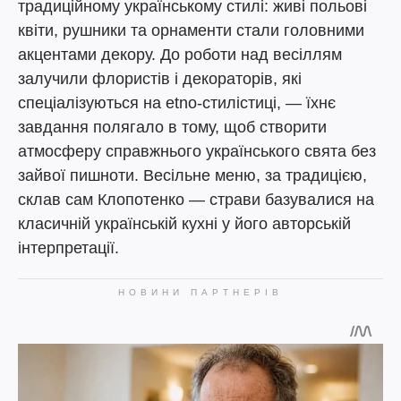
традиційному українському стилі: живі польові
квіти, рушники та орнаменти стали головними
акцентами декору. До роботи над весіллям
залучили флористів і декораторів, які
спеціалізуються на etno-стилістиці, — їхнє
завдання полягало в тому, щоб створити
атмосферу справжнього українського свята без
зайвої пишноти. Весільне меню, за традицією,
склав сам Клопотенко — страви базувалися на
класичній українській кухні у його авторській
інтерпретації.