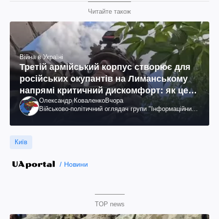
Читайте також
Війна в Україні
Третій армійський корпус створює для
російських окупантів на Лиманському
напрямі критичний дискомфорт: як це
Олександр Коваленко
Вчора
вдалося
Військово-політичний оглядач групи "Інформаційний
спротив"
Київ
Новини
TOP news