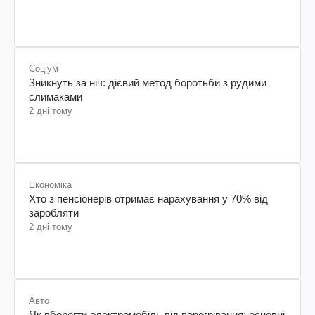
Соціум
Зникнуть за ніч: дієвий метод боротьби з рудими
слимаками
2 дні тому
Економіка
Хто з пенсіонерів отримає нарахування у 70% від
заробляти
2 дні тому
Авто
Як вберегти електромобіль від перегрівання: основні