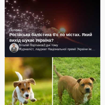
Політика
Російська балістика б'є по містах. Який
вихід шукає Україна?
Віталій Портніков
3 дні тому
Журналіст, лауреат Національної премії України ім.
Шевченка