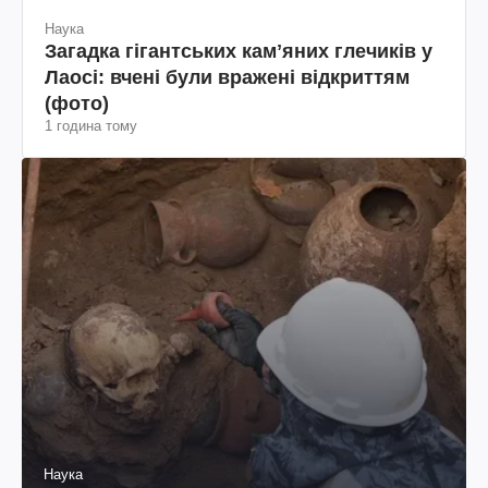
Наука
Загадка гігантських камʼяних глечиків у
Лаосі: вчені були вражені відкриттям
(фото)
1 година тому
Наука