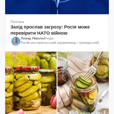
Політика
Захід проспав загрозу: Росія може
перевірити НАТО війною
Леонід Невзлін
Вчора
Російсько-ізраїльський підприємець і громадський
діяч, колишній віцепрезидент "ЮКОСа"