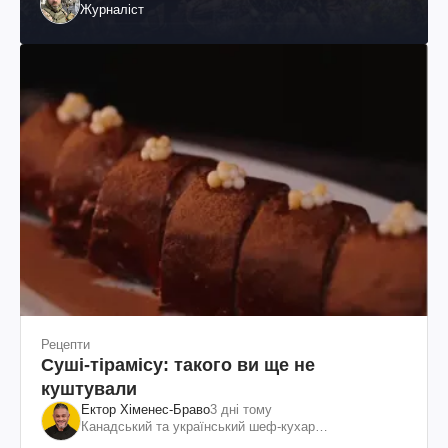
Журналіст
Рецепти
Суші-тірамісу: такого ви ще не
куштували
Ектор Хіменес-Браво
3 дні тому
Канадський та український шеф-кухар
колумбійського походження, бізнесмен, телеведучий