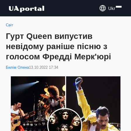
Ukr
Світ
Гурт Queen випустив
невідому раніше пісню з
голосом Фредді Мерк'юрі
Билім Олена
13.10.2022 17:34