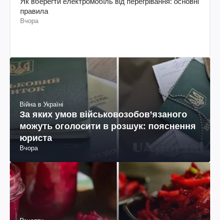
Як вберегти електромобіль від перегрівання: основні
правила
Вчора
Війна в Україні
За яких умов військовозобов’язаного
можуть оголосити в розшук: пояснення
юриста
Вчора