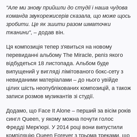
"Але ми знову прийшли до студії і наша чудова
команда звукорежисерів сказала, що може щось
зробити. Це як зшити разом шматочки
тканини"
, – додав він.
Ця композиція тепер з'явиться на новому
перевиданні альбому The Miracle, реліз якого
відбудеться 18 листопада. Альбом буде
випущений у вигляді лімітованого бокс-сету з
невиданими матеріалами – до нього увійде
цілих шість неопублікованих композицій, а також
записи розмов музикантів зі студії.
Додамо, що Face It Alone – перший за вісім років
сингл Queen, у якому можна почути голос
Фредді Мерк'юрі. У 2014 році вони випустили
компіляцію Queen Forever з трьома треками, що