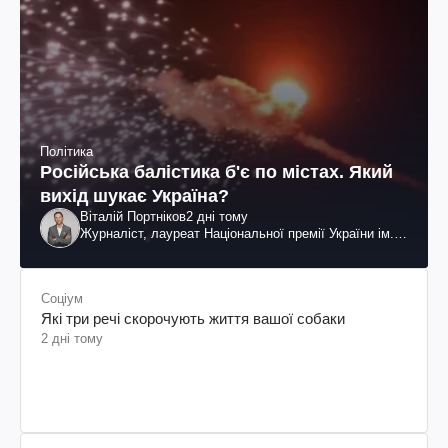
Політика
Російська балістика б'є по містах. Який
вихід шукає Україна?
Віталій Портніков
2 дні тому
Журналіст, лауреат Національної премії України ім.
Шевченка
Соціум
Які три речі скорочують життя вашої собаки
2 дні тому