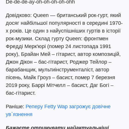
De-de-de-ay-oh-oh-oh-oh-ohh
Довідково: Queen — британський рок-гурт, який
досяг найбільшої популярності в середині 1970-
х років. Це один з найуспішніших гуртів в історії
рок-музики. Склад гурту Queen: фронтмен
Фредді Мерк'юрі (помер 24 листопада 1991
року), Брайан Мей – гітарист, автор композицій,
Джон Дікон – бас-гітарист, Роджер Тейлор –
барабанщик, мультиінструменталіст, автор
пісень, Майк Гроуз – басист, помер 7 березня
2019 року, Баррі Мітчелл – басист, Даг Богі –
бас-гітарист.
Раніше:
Реперу Fetty Wap загрожує довічне
ув`язнення
Бажаєте отримувати найактуальніші