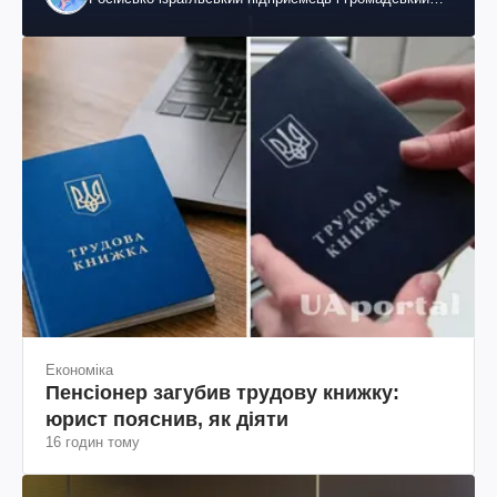
діяч, колишній віцепрезидент "ЮКОСа"
Економіка
Пенсіонер загубив трудову книжку:
юрист пояснив, як діяти
16 годин тому