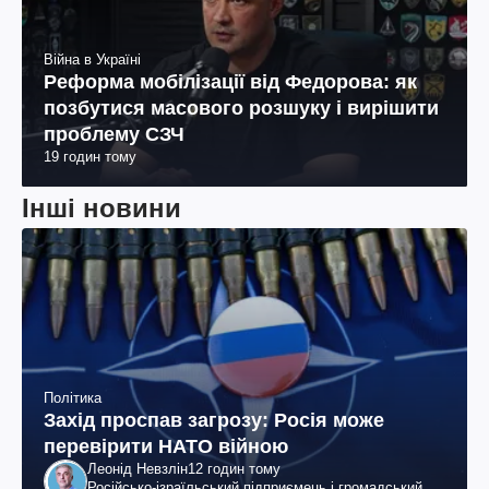
Війна в Україні
Реформа мобілізації від Федорова: як
позбутися масового розшуку і вирішити
проблему СЗЧ
19 годин тому
Інші новини
Політика
Захід проспав загрозу: Росія може
перевірити НАТО війною
Леонід Невзлін
12 годин тому
Російсько-ізраїльський підприємець і громадський