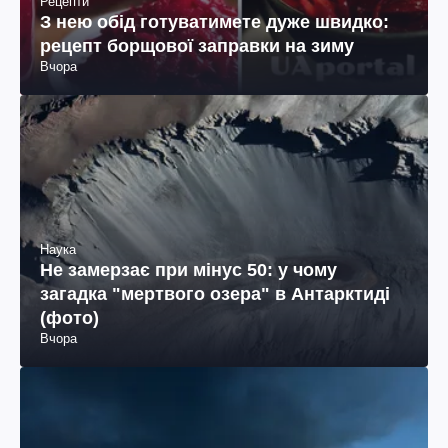
Рецепти
З нею обід готуватимете дуже швидко:
рецепт борщової заправки на зиму
Вчора
Наука
Не замерзає при мінус 50: у чому
загадка "мертвого озера" в Антарктиді
(фото)
Вчора