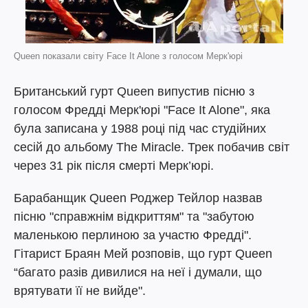
Queen показали світу Face It Alone з голосом Мерк'юрі
Британський гурт Queen випустив пісню з
голосом Фредді Мерк'юрі "Face It Alone", яка
була записана у 1988 році під час студійних
сесій до альбому The Miracle. Трек побачив світ
через 31 рік після смерті Мерк’юрі.
Барабанщик Queen Роджер Тейлор назвав
пісню "справжнім відкриттям" та "забутою
маленькою перлиною за участю Фредді".
Гітарист Браян Мей розповів, що гурт Queen
“багато разів дивилися на неї і думали, що
врятувати її не вийде".