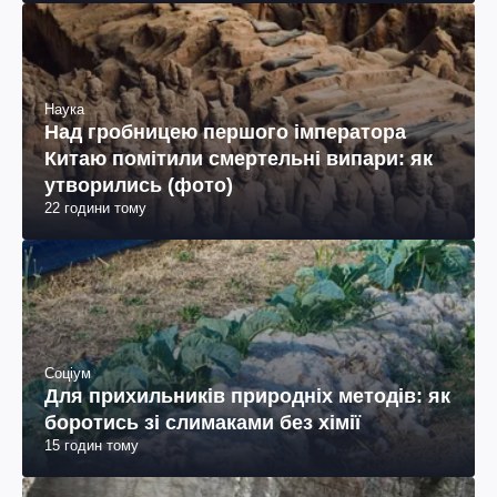
Наука
Над гробницею першого імператора
Китаю помітили смертельні випари: як
утворились (фото)
22 години тому
Соціум
Для прихильників природніх методів: як
боротись зі слимаками без хімії
15 годин тому