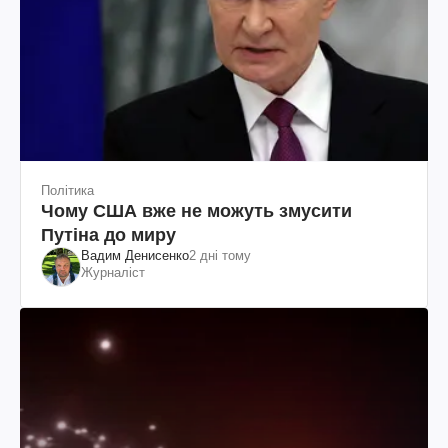
Політика
Чому США вже не можуть змусити
Путіна до миру
Вадим Денисенко
2 дні тому
Журналіст