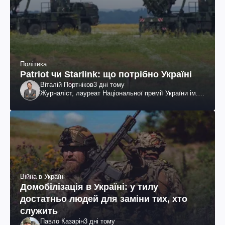
Політика
Patriot чи Starlink: що потрібно Україні
Віталій Портніков
3 дні тому
Журналіст, лауреат Національної премії України ім.
Шевченка
Війна в Україні
Домобілізація в Україні: у тилу
достатньо людей для заміни тих, хто
служить
Павло Казарін
3 дні тому