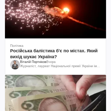
Політика
Російська балістика б'є по містах. Який
вихід шукає Україна?
Віталій Портніков
Вчора
Журналіст, лауреат Національної премії України ім.
Шевченка