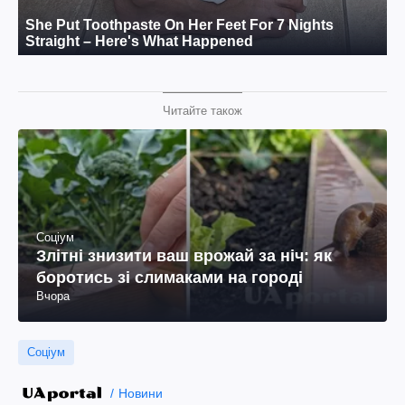
Читайте також
Соціум
Злітні знизити ваш врожай за ніч: як
боротись зі слимаками на городі
Вчора
Соціум
Новини