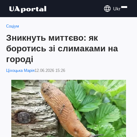
Ukr
Соціум
Зникнуть миттєво: як
боротись зі слимаками на
городі
Ціхоцька Марія
12.06.2026 15:26