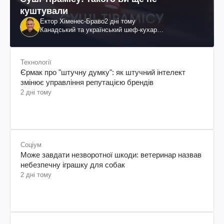
куштували
Ектор Хіменес-Браво
2 дні тому
Канадський та український шеф-кухар
колумбійського походження, бізнесмен, телеведучий
Технології
Єрмак про "штучну думку": як штучний інтелект
змінює управління репутацією брендів
2 дні тому
Соціум
Може завдати незворотної шкоди: ветеринар назвав
небезпечну іграшку для собак
2 дні тому