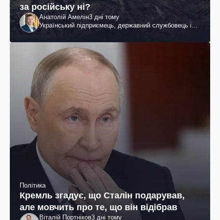
за російську ні?
Анатолій Амелін
3 дні тому
Український підприємець, державний службовець і
громадський діяч
Політика
Кремль згадує, що Сталін подарував,
але мовчить про те, що він відібрав
Віталій Портніков
3 дні тому