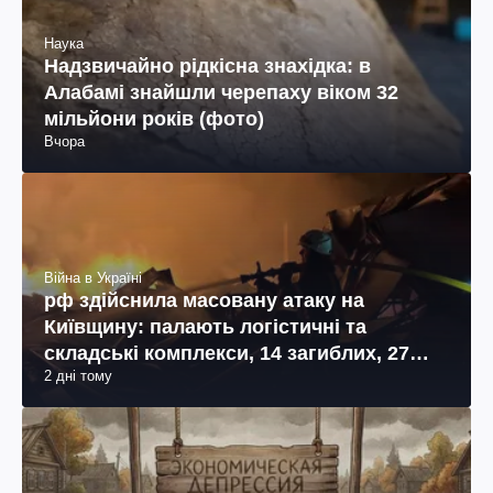
Наука
Надзвичайно рідкісна знахідка: в
Алабамі знайшли черепаху віком 32
мільйони років (фото)
Вчора
Війна в Україні
рф здійснила масовану атаку на
Київщину: палають логістичні та
складські комплекси, 14 загиблих, 27
2 дні тому
поранених (фото, відео)