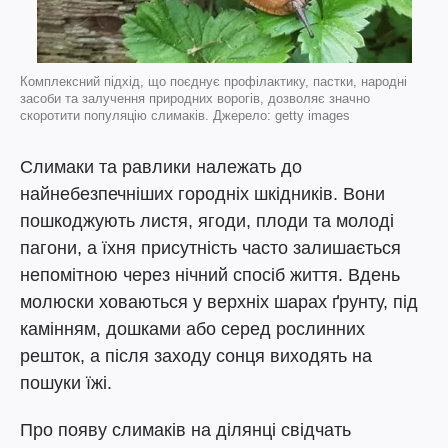
Комплексний підхід, що поєднує профілактику, пастки, народні
засоби та залучення природних ворогів, дозволяє значно
скоротити популяцію слимаків. Джерело: getty images
Слимаки та равлики належать до
найнебезпечніших городніх шкідників. Вони
пошкоджують листя, ягоди, плоди та молоді
пагони, а їхня присутність часто залишається
непомітною через нічний спосіб життя. Вдень
молюски ховаються у верхніх шарах ґрунту, під
камінням, дошками або серед рослинних
решток, а після заходу сонця виходять на
пошуки їжі.
Про появу слимаків на ділянці свідчать