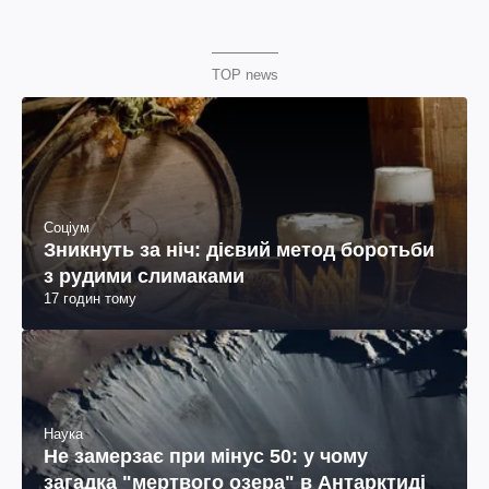
TOP news
Соціум
Зникнуть за ніч: дієвий метод боротьби
з рудими слимаками
17 годин тому
Наука
Не замерзає при мінус 50: у чому
загадка "мертвого озера" в Антарктиді