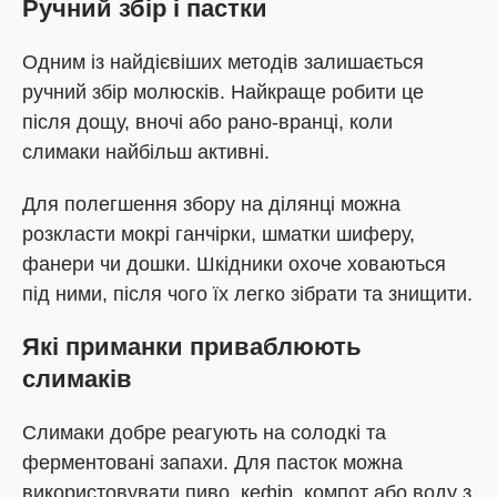
Ручний збір і пастки
Одним із найдієвіших методів залишається
ручний збір молюсків. Найкраще робити це
після дощу, вночі або рано-вранці, коли
слимаки найбільш активні.
Для полегшення збору на ділянці можна
розкласти мокрі ганчірки, шматки шиферу,
фанери чи дошки. Шкідники охоче ховаються
під ними, після чого їх легко зібрати та знищити.
Які приманки приваблюють
слимаків
Слимаки добре реагують на солодкі та
ферментовані запахи. Для пасток можна
використовувати пиво, кефір, компот або воду з