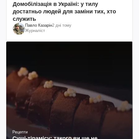
Домобілізація в Україні: у тилу
достатньо людей для заміни тих, хто
служить
Павло Казарін
2 дні тому
Журналіст
Рецепти
Суші-тірамісу: такого ви ще не