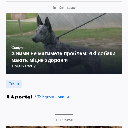
Читайте також
Соціум
З ними не матимете проблем: які собаки
мають міцне здоров’я
1 година тому
Свята
Telegram новини
TOP news