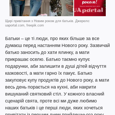
Щирі привітання з Новим роком для батьків. Джерело:
uaportal.com, freepik.com
Батьки – це ті люди, про яких більше за все
думаєш перед настанням Нового року. Зазвичай
батько заносить до хати ялинку, а мати
прикрашає оселю. Батько таємно купує
подарунки, аби залишити в душі дітей відчуття
казковості, а мати гарно їх пакує. Батько
закуповує купу продуктів до Нового року, а мати
весь день порається на кухні, аби накрити
вишуканий святковий стіл. У кожного власний
сценарій свята, проте всі ми дуже любимо
наших батьків і це перші люди, яких хочеться
привітати із першим днем прийдешнього року.