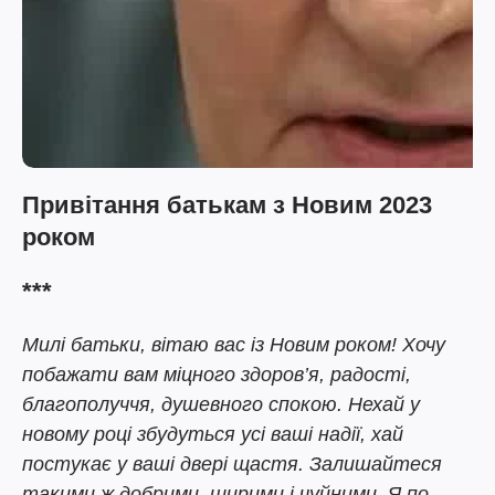
Привітання батькам з Новим 2023
роком
***
Милі батьки, вітаю вас із Новим роком! Хочу
побажати вам міцного здоров’я, радості,
благополуччя, душевного спокою. Нехай у
новому році збудуться усі ваші надії, хай
постукає у ваші двері щастя. Залишайтеся
такими ж добрими, щирими і чуйними. Я по-