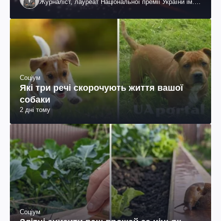
Журналіст, лауреат Національної премії України ім.
Шевченка
Соціум
Які три речі скорочують життя вашої
собаки
2 дні тому
Соціум