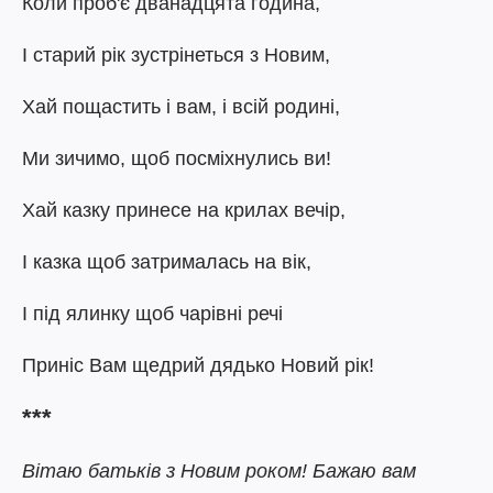
Коли проб'є дванадцята година,
І старий рік зустрінеться з Новим,
Хай пощастить і вам, і всій родині,
Ми зичимо, щоб посміхнулись ви!
Хай казку принесе на крилах вечір,
І казка щоб затрималась на вік,
І під ялинку щоб чарівні речі
Приніс Вам щедрий дядько Новий рік!
***
Вітаю батьків з Новим роком! Бажаю вам