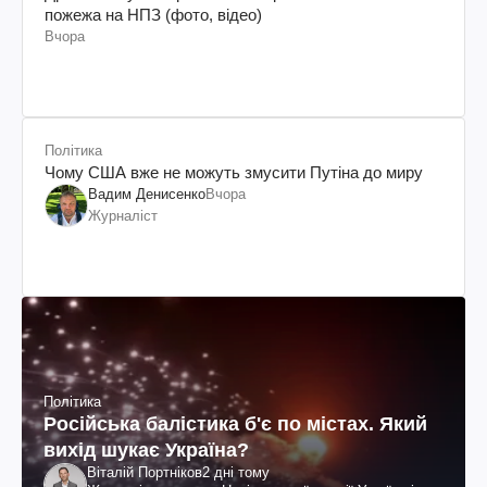
пожежа на НПЗ (фото, відео)
Вчора
Політика
Чому США вже не можуть змусити Путіна до миру
Вадим Денисенко
Вчора
Журналіст
Політика
Російська балістика б'є по містах. Який
вихід шукає Україна?
Віталій Портніков
2 дні тому