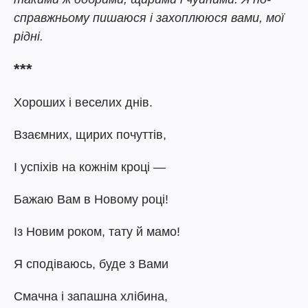
справжньому пишаюся і захоплююся вами, мої
рідні.
***
Хороших і веселих днів.
Взаємних, щирих почуттів,
І успіхів на кожнім кроці —
Бажаю Вам в Новому році!
Із Новим роком, тату й мамо!
Я сподіваюсь, буде з Вами
Смачна і запашна хлібина,