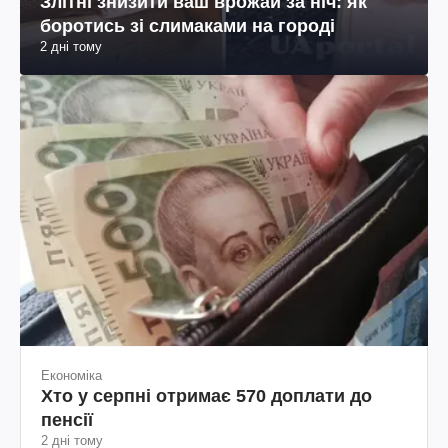
Злітні знизити ваш врожай за ніч: як
боротись зі слимаками на городі
2 дні тому
Економіка
Хто у серпні отримає 570 доплати до
пенсії
2 дні тому